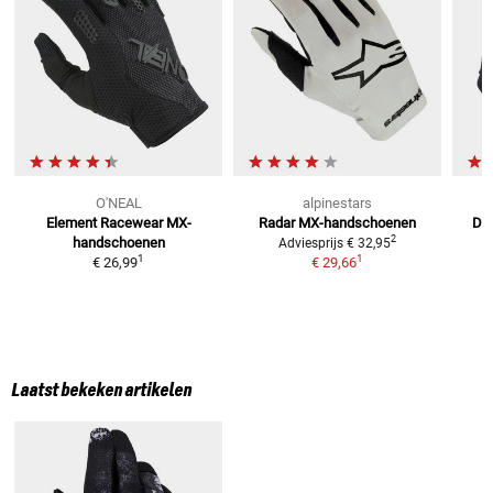
O'NEAL
alpinestars
Element Racewear
MX-
Radar
MX-handschoenen
Dir
2
handschoenen
Adviesprijs
€ 32,95
1
1
€ 26,99
€ 29,66
Laatst bekeken artikelen