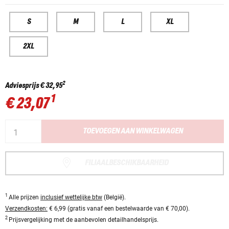
S
M
L
XL
2XL
2
Adviesprijs
€ 32,95
1
€ 23,07
TOEVOEGEN AAN WINKELWAGEN
FILIAALBESCHIKBAARHEID
1
Alle prijzen
inclusief wettelijke btw
(België).
Verzendkosten:
€ 6,99 (gratis vanaf een bestelwaarde van € 70,00).
2
Prijsvergelijking met de aanbevolen detailhandelsprijs.