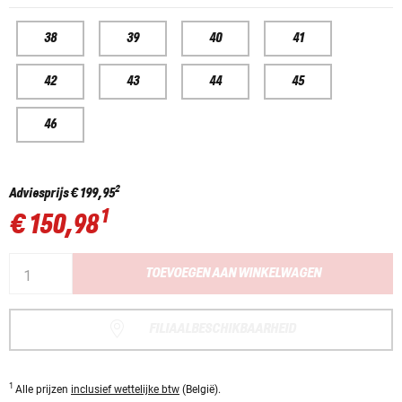
38
39
40
41
42
43
44
45
46
2
Adviesprijs
€ 199,95
1
€ 150,98
TOEVOEGEN AAN WINKELWAGEN
FILIAALBESCHIKBAARHEID
1
Alle prijzen
inclusief wettelijke btw
(België).