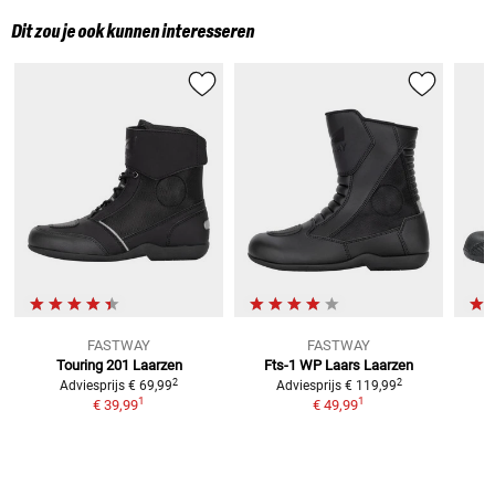
Dit zou je ook kunnen interesseren
FASTWAY
FASTWAY
Touring 201
Laarzen
Fts-1 WP Laars
Laarzen
2
2
Adviesprijs
€ 69,99
Adviesprijs
€ 119,99
1
1
€ 39,99
€ 49,99