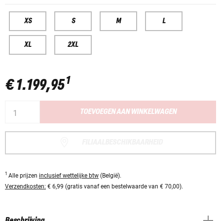
XS
S
M
L
XL
2XL
1
€ 1.199,95
TOEVOEGEN AAN WINKELWAGEN
FILIAALBESCHIKBAARHEID
1
Alle prijzen
inclusief wettelijke btw
(België).
Verzendkosten:
€ 6,99 (gratis vanaf een bestelwaarde van € 70,00).
Beschrijving