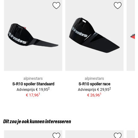
alpinestars
alpinestars
S-R10 spoiler Standaard
S-R10 spoiler race
2
2
Adviesprijs
€ 19,95
Adviesprijs
€ 29,95
1
1
€ 17,96
€ 26,96
Dit zou je ook kunnen interesseren