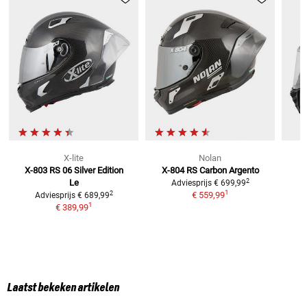
X-lite
Nolan
X-803 RS 06 Silver Edition
X-804 RS Carbon Argento
2
Le
Adviesprijs
€ 699,99
1
2
€ 559,99
Adviesprijs
€ 689,99
1
€ 389,99
Laatst bekeken artikelen