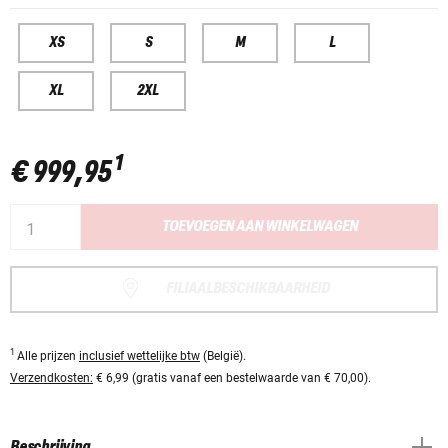
XS
S
M
L
XL
2XL
1
€ 999,95
TOEVOEGEN AAN WINKELWAGEN
FILIAALBESCHIKBAARHEID
1
Alle prijzen
inclusief wettelijke btw
(België).
Verzendkosten:
€ 6,99 (gratis vanaf een bestelwaarde van € 70,00).
Beschrijving