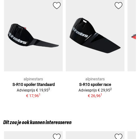
alpinestars
alpinestars
S-R10 spoiler Standaard
S-R10 spoiler race
2
2
Adviesprijs
€ 19,95
Adviesprijs
€ 29,95
1
1
€ 17,96
€ 26,96
Dit zou je ook kunnen interesseren