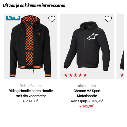
Dit zou je ook kunnen interesseren
NIEUW
Riding Culture
alpinestars
Riding Hoodie heren
Hoodie
Chrome V2 Sport
met rits voor motor
Motorhoodie
1
2
€ 239,00
Adviesprijs
€ 189,95
1
€ 142,90