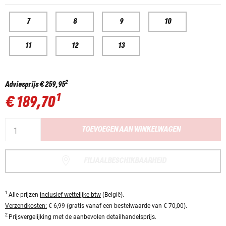
7
8
9
10
11
12
13
2
Adviesprijs
€ 259,95
1
€ 189,70
TOEVOEGEN AAN WINKELWAGEN
FILIAALBESCHIKBAARHEID
1
Alle prijzen
inclusief wettelijke btw
(België).
Verzendkosten:
€ 6,99 (gratis vanaf een bestelwaarde van € 70,00).
2
Prijsvergelijking met de aanbevolen detailhandelsprijs.