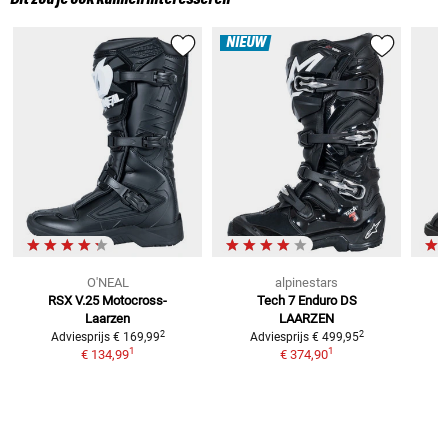
NIEUW
O'NEAL
alpinestars
RSX V.25
Motocross-
Tech 7 Enduro DS
Laarzen
LAARZEN
2
2
Adviesprijs
€ 169,99
Adviesprijs
€ 499,95
1
1
€ 134,99
€ 374,90