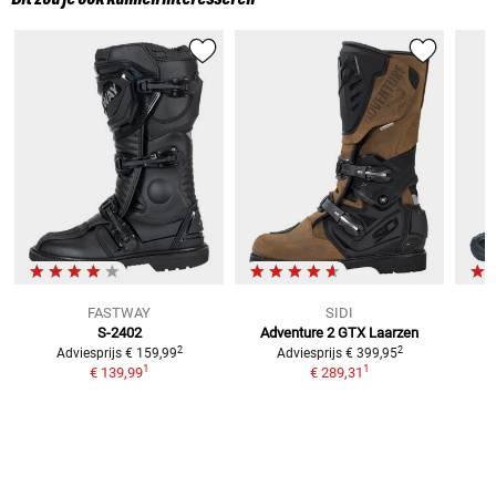
FASTWAY
SIDI
S-2402
Adventure 2 GTX
Laarzen
2
2
Adviesprijs
€ 159,99
Adviesprijs
€ 399,95
1
1
€ 139,99
€ 289,31