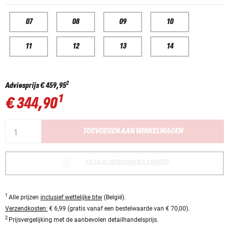
07
08
09
10
11
12
13
14
2
Adviesprijs
€ 459,95
1
€ 344,90
TOEVOEGEN AAN WINKELWAGEN
FILIAALBESCHIKBAARHEID
1
Alle prijzen
inclusief wettelijke btw
(België).
Verzendkosten:
€ 6,99 (gratis vanaf een bestelwaarde van € 70,00).
2
Prijsvergelijking met de aanbevolen detailhandelsprijs.