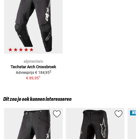
alpinestars
Techstar Arch Crossbroek
2
Adviesprijs
€ 184,95
1
€ 89,95
Dit zou je ook kunnen interesseren
NI