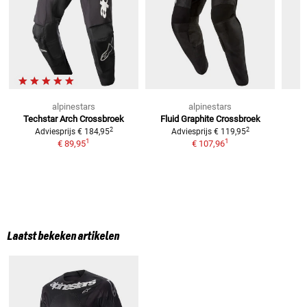
alpinestars
alpinestars
Techstar Arch Crossbroek
Fluid Graphite
Crossbroek
2
2
Adviesprijs
€ 184,95
Adviesprijs
€ 119,95
1
1
€ 89,95
€ 107,96
Laatst bekeken artikelen