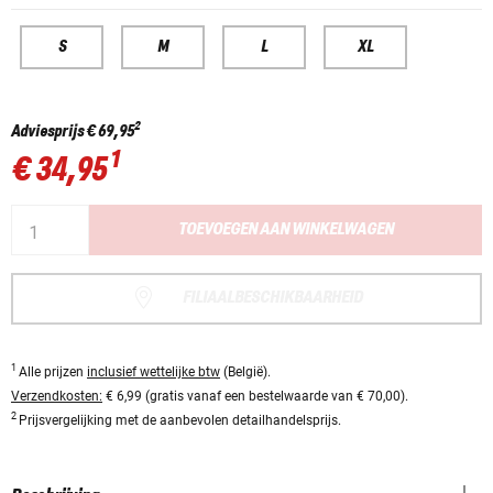
S
M
L
XL
2
Adviesprijs
€ 69,95
1
€ 34,95
TOEVOEGEN AAN WINKELWAGEN
FILIAALBESCHIKBAARHEID
1
Alle prijzen
inclusief wettelijke btw
(België).
Verzendkosten:
€ 6,99 (gratis vanaf een bestelwaarde van € 70,00).
2
Prijsvergelijking met de aanbevolen detailhandelsprijs.