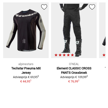
alpinestars
O'NEAL
Techstar Pneuma
MX
Element CLASSIC CROSS
Te
Jersey
PANTS
Crossbroek
2
2
Adviesprijs
€ 69,95
Adviesprijs
€ 109,99
1
1
€ 44,95
€ 76,99