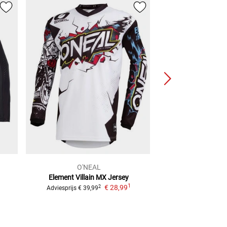
O'NEAL
O'NE
Element Villain
MX Jersey
Airwear Freez Gr
1
€ 28,99
MX Je
2
Adviesprijs
€ 39,99
Adviesprijs
€ 49,