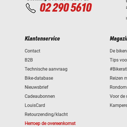
02 290 5610
Klantenservice
Magazi
Contact
De biker
B2B
Tips vo
Technische aanvraag
#Bikerat
Bike-database
Reizen 
Nieuwsbrief
Rondom 
Cadeaubonnen
Voor de 
LouisCard
Kampere
Retourzending/klacht
Herroep de overeenkomst