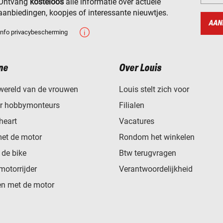
Ontvang
kosteloos
alle informatie over actuele
aanbiedingen, koopjes of interessante nieuwtjes.
AAN
Info privacybescherming
ne
Over Louis
wereld van de vrouwen
Louis stelt zich voor
or hobbymonteurs
Filialen
heart
Vacatures
met de motor
Rondom het winkelen
de bike
Btw terugvragen
motorrijder
Verantwoordelijkheid
n met de motor