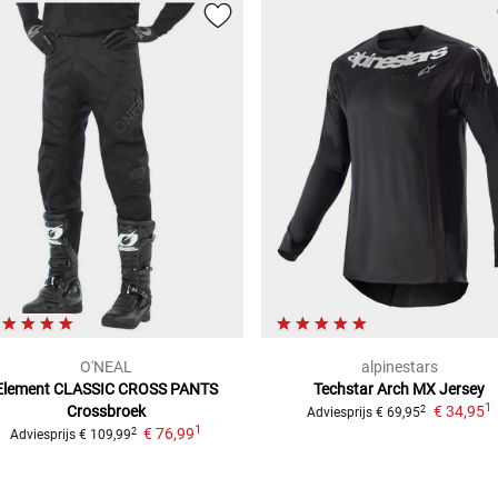
O'NEAL
alpinestars
Element CLASSIC CROSS PANTS
Techstar Arch
MX Jersey
1
Crossbroek
€ 34,95
2
Adviesprijs
€ 69,95
1
€ 76,99
2
Adviesprijs
€ 109,99