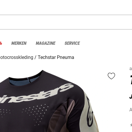
%
MERKEN
MAGAZINE
SERVICE
otocrosskleding
Techstar Pneuma
a
J
A