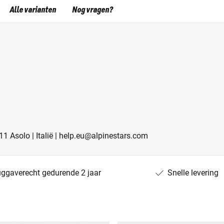
Alle varianten
Nog vragen?
011 Asolo | Italië | help.eu@alpinestars.com
uggaverecht gedurende 2 jaar
Snelle levering