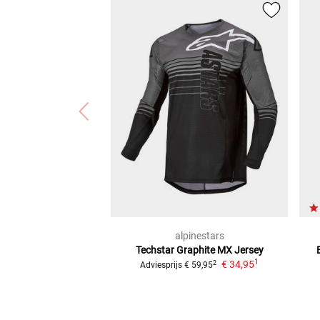
alpinestars
Techstar Graphite
MX Jersey
1
€ 34,95
2
Adviesprijs
€ 59,95