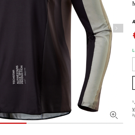
M
A
L
1
V
2