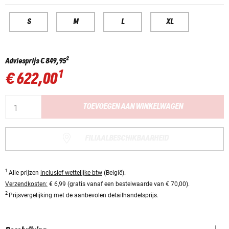
S
M
L
XL
2
Adviesprijs
€ 849,95
1
€ 622,00
TOEVOEGEN AAN WINKELWAGEN
FILIAALBESCHIKBAARHEID
1
Alle prijzen
inclusief wettelijke btw
(België).
Verzendkosten:
€ 6,99 (gratis vanaf een bestelwaarde van € 70,00).
2
Prijsvergelijking met de aanbevolen detailhandelsprijs.