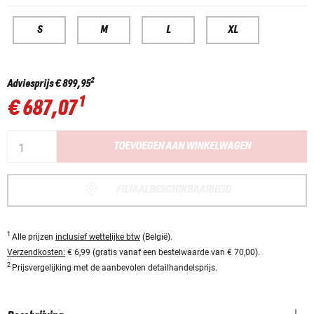
S
M
L
XL
2
Adviesprijs
€ 899,95
1
€ 687,07
TOEVOEGEN AAN WINKELWAGEN
FILIAALBESCHIKBAARHEID
1
Alle prijzen
inclusief wettelijke btw
(België).
Verzendkosten:
€ 6,99 (gratis vanaf een bestelwaarde van € 70,00).
2
Prijsvergelijking met de aanbevolen detailhandelsprijs.