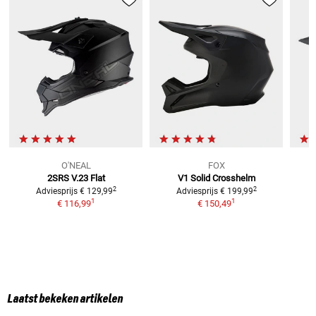
O'NEAL
FOX
2SRS V.23 Flat
V1 Solid
Crosshelm
2
2
Adviesprijs
€ 129,99
Adviesprijs
€ 199,99
1
1
€ 116,99
€ 150,49
Laatst bekeken artikelen