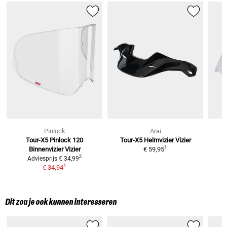
Pinlock
Arai
Tour-X5 Pinlock 120
Tour-X5 Helmvizier
Vizier
T
1
Binnenvizier
Vizier
€ 59,95
2
Adviesprijs
€ 34,99
1
€ 34,94
Dit zou je ook kunnen interesseren