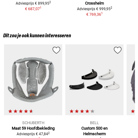
2
Crosshelm
Adviesprijs
€ 899,95
1
2
€ 687,07
Adviesprijs
€ 999,95
1
€ 769,36
Dit zou je ook kunnen interesseren
SCHUBERTH
BELL
Maat 59
Hoofdbekleding
Custom 500 en
2
Helmscherm
Adviesprijs
€ 47,84