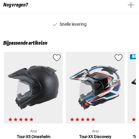
Nog vragen?
Snelle levering
Bijpassende artikelen
NI
Arai
Arai
Tour-X5
Crosshelm
Tour-X5 Discovery
Tou