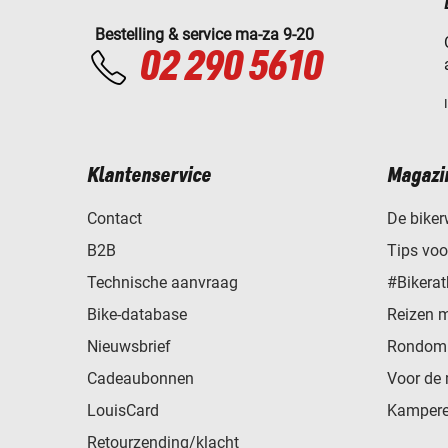
Bestelling & service ma-za 9-20
02 290 5610
Klantenservice
Magazi
Contact
De biker
B2B
Tips vo
Technische aanvraag
#Bikerat
Bike-database
Reizen 
Nieuwsbrief
Rondom 
Cadeaubonnen
Voor de 
LouisCard
Kampere
Retourzending/klacht