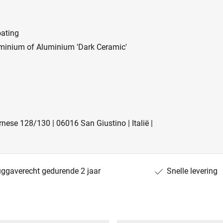
oating
uminium of Aluminium 'Dark Ceramic'
ese 128/130 | 06016 San Giustino | Italië |
uggaverecht gedurende 2 jaar
Snelle levering