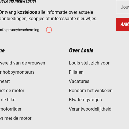
De Louis nieuwsbrief
Jou
Ontvang
kosteloos
alle informatie over actuele
aanbiedingen, koopjes of interessante nieuwtjes.
AAN
Info privacybescherming
ne
Over Louis
wereld van de vrouwen
Louis stelt zich voor
or hobbymonteurs
Filialen
heart
Vacatures
met de motor
Rondom het winkelen
de bike
Btw terugvragen
motorrijder
Verantwoordelijkheid
n met de motor