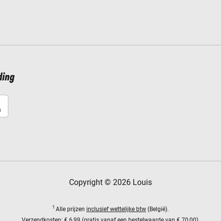
ding
Copyright © 2026 Louis
1
Alle prijzen
inclusief wettelijke btw
(België).
Verzendkosten:
€ 6,99 (gratis vanaf een bestelwaarde van € 70,00).