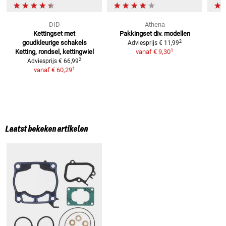
DID
Athena
Kettingset met
Pakkingset div. modellen
2
goudkleurige schakels
Adviesprijs
€ 11,99
1
Ketting, rondsel, kettingwiel
vanaf
€ 9,30
2
Adviesprijs
€ 66,99
1
vanaf
€ 60,29
Laatst bekeken artikelen