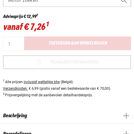
Motor zoeken
2
Adviesprijs
€ 12,99
1
vanaf
€ 7,26
TOEVOEGEN AAN WINKELWAGEN
FILIAALBESCHIKBAARHEID
1
Alle prijzen
inclusief wettelijke btw
(België).
Verzendkosten:
€ 6,99 (gratis vanaf een bestelwaarde van € 70,00).
2
Prijsvergelijking met de aanbevolen detailhandelsprijs.
Beschrijving
Beoordelingen