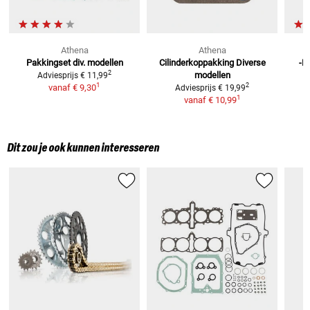
Athena
Athena
Pakkingset div. modellen
Cilinderkoppakking
Diverse
-P
2
modellen
Adviesprijs
€ 11,99
1
2
vanaf
€ 9,30
Adviesprijs
€ 19,99
1
vanaf
€ 10,99
Dit zou je ook kunnen interesseren