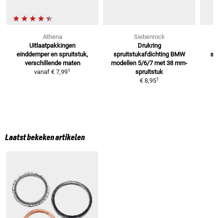
Athena
Siebenrock
Uitlaatpakkingen
Drukring
einddemper
en spruitstuk,
spruitstukafdichting BMW
sp
verschillende maten
modellen 5/6/7 met 38 mm-
m
1
vanaf
€ 7,99
spruitstuk
1
€ 8,95
Laatst bekeken artikelen