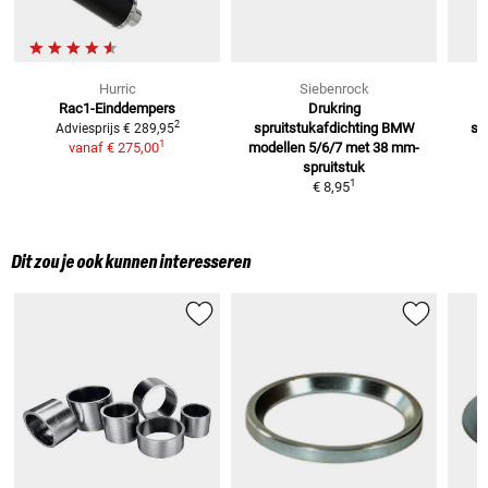
Hurric
Siebenrock
Rac1-Einddempers
Drukring
2
spruitstukafdichting BMW
sp
Adviesprijs
€ 289,95
1
vanaf
€ 275,00
modellen 5/6/7 met 38 mm-
m
spruitstuk
1
€ 8,95
Dit zou je ook kunnen interesseren