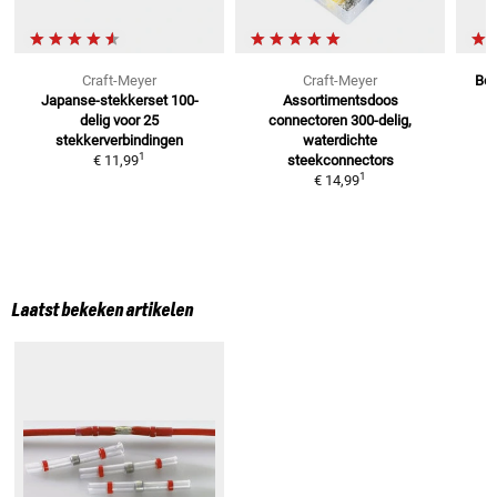
Craft-Meyer
Craft-Meyer
Bou
Japanse-stekkerset 100-
Assortimentsdoos
delig
voor 25
connectoren
300-delig,
stekkerverbindingen
waterdichte
1
€ 11,99
steekconnectors
1
€ 14,99
Laatst bekeken artikelen