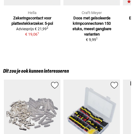
Hella
Craft-Meyer
Zekeringscontact voor
Doos met geïsoleerde
El
plattestekkerzeker. 5-pol
krimpconnectoren
150
2
stuks, meest gangbare
Adviesprijs
€ 21,99
1
€ 19,06
varianten
1
€ 9,99
Dit zou je ook kunnen interesseren