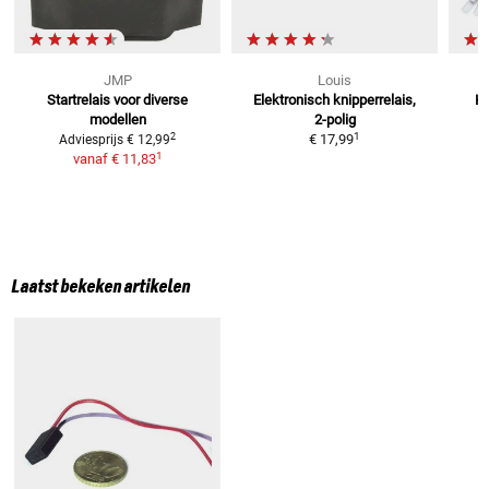
JMP
Louis
Startrelais
voor diverse
Elektronisch knipperrelais,
Kn
modellen
2-polig
1
2
€ 17,99
Adviesprijs
€ 12,99
1
vanaf
€ 11,83
Laatst bekeken artikelen