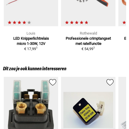
Louis
Rothewald
LED Knipperlichtrelais
Professionele crimptangset
El
micro
1-30W, 12V
met
ratelfunctie
1
1
€ 17,99
€ 54,99
Dit zou je ook kunnen interesseren