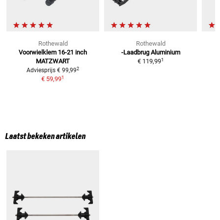
Rothewald
Rothewald
Voorwielklem 16-21 inch
-Laadbrug Aluminium
T
1
MATZWART
€ 119,99
2
Adviesprijs
€ 99,99
1
€ 59,99
Laatst bekeken artikelen