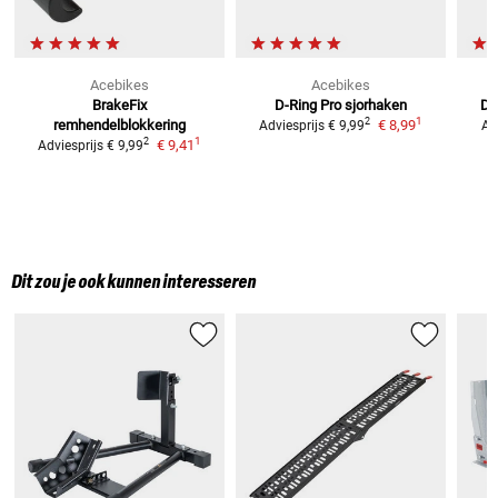
Acebikes
Acebikes
BrakeFix
D-Ring Pro sjorhaken
D-
1
2
remhendelblokkering
€ 8,99
Adviesprijs
€ 9,99
Ad
1
2
€ 9,41
Adviesprijs
€ 9,99
Dit zou je ook kunnen interesseren