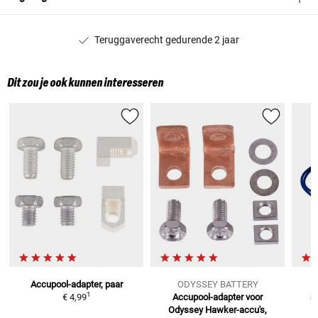
Teruggaverecht gedurende 2 jaar
Dit zou je ook kunnen interesseren
Accupool-adapter, paar
ODYSSEY BATTERY
1
€ 4,99
Accupool-adapter voor
S
Odyssey
Hawker-accu's,