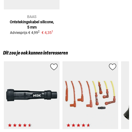
BAAS
Ontstekingskabel silicone,
5 mm
1
2
€ 4,35
Adviesprijs
€ 4,99
Dit zou je ook kunnen interesseren