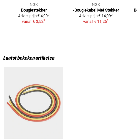
NGK
NGK
Bougiestekker
-Bougiekabel Met Stekker
Bob
2
2
Adviesprijs
€ 4,99
Adviesprijs
€ 14,99
1
1
vanaf
€ 3,52
vanaf
€ 11,25
Laatst bekeken artikelen