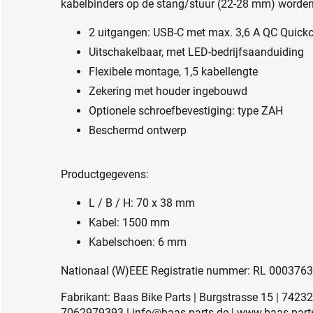
kabelbinders op de stang/stuur (22-28 mm) worde
2 uitgangen: USB-C met max. 3,6 A QC Quick
Uitschakelbaar, met LED-bedrijfsaanduiding
Flexibele montage, 1,5 kabellengte
Zekering met houder ingebouwd
Optionele schroefbevestiging: type ZAH
Beschermd ontwerp
Productgegevens:
L / B / H: 70 x 38 mm
Kabel: 1500 mm
Kabelschoen: 6 mm
Nationaal (W)EEE Registratie nummer: RL 000376
Fabrikant: Baas Bike Parts | Burgstrasse 15 | 7423
7062979393 | info@baas-parts.de | www.baas-part