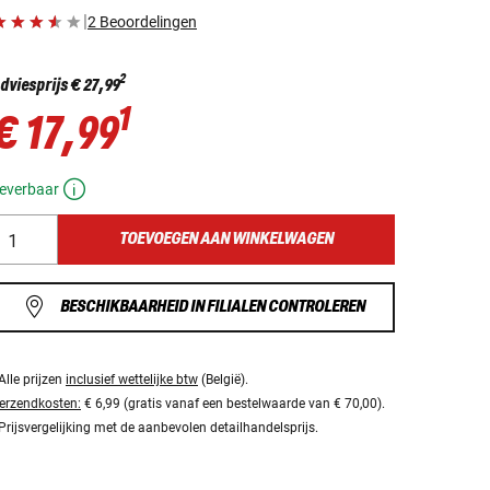
|
2 Beoordelingen
2
dviesprijs
€ 27,99
1
€ 17,99
everbaar
TOEVOEGEN AAN WINKELWAGEN
BESCHIKBAARHEID IN FILIALEN CONTROLEREN
Alle prijzen
inclusief wettelijke btw
(België).
erzendkosten:
€ 6,99 (gratis vanaf een bestelwaarde van € 70,00).
Prijsvergelijking met de aanbevolen detailhandelsprijs.