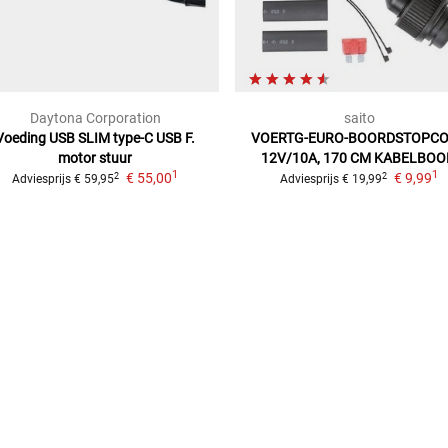
Daytona Corporation
saito
Voeding USB SLIM type-C
USB F.
VOERTG-EURO-BOORDSTOPC
motor stuur
12V/10A, 170 CM KABELBO
1
1
€ 55,00
€ 9,99
2
2
Adviesprijs
€ 59,95
Adviesprijs
€ 19,99