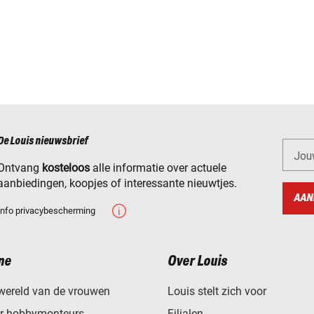
De Louis nieuwsbrief
Jou
Ontvang
kosteloos
alle informatie over actuele
aanbiedingen, koopjes of interessante nieuwtjes.
AAN
Info privacybescherming
ne
Over Louis
wereld van de vrouwen
Louis stelt zich voor
or hobbymonteurs
Filialen