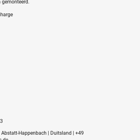
n gemonteerd.
charge
33
2 Abstatt-Happenbach | Duitsland | +49
s.de