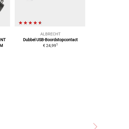
ALBRECHT
BAA
ONT
Dubbel USB-Boordstopcontact
USB17 Tanktaska
1
OM
€ 24,99
contactdozen (U
Adviesprijs
€ 29,