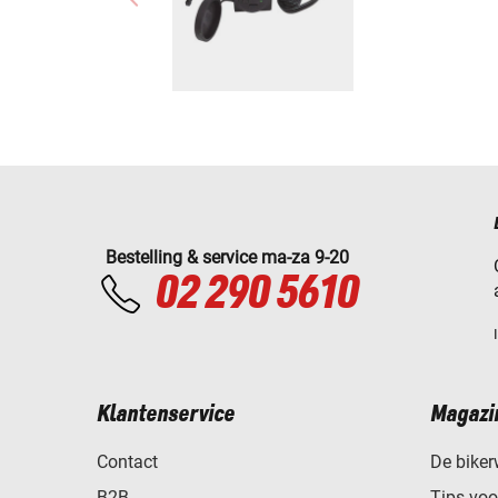
Bestelling & service ma-za 9-20
02 290 5610
Klantenservice
Magazi
Contact
De biker
B2B
Tips vo