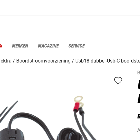
%
MERKEN
MAGAZINE
SERVICE
lektra
Boordstroomvoorziening
Usb18 dubbel-Usb-C boordste
A