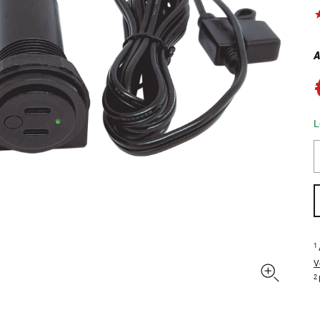
A
L
1
V
2