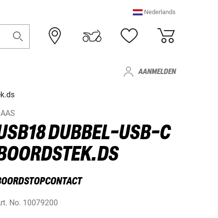
Nederlands
AANMELDEN
k.ds
BAAS
USB18 DUBBEL-USB-C
BOORDSTEK.DS
BOORDSTOPCONTACT
rt. No.
10079200