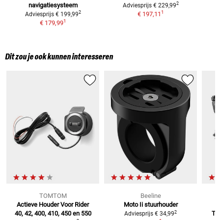
2
navigatiesysteem
Adviesprijs
€ 229,99
1
2
€ 197,11
Adviesprijs
€ 199,99
1
€ 179,99
Dit zou je ook kunnen interesseren
TOMTOM
Beeline
Actieve Houder Voor
Rider
Moto Ii stuurhouder
2
40, 42, 400, 410, 450 en 550
To
Adviesprijs
€ 34,99