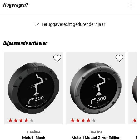
Nog vragen?
Teruggaverecht gedurende 2 jaar
Bijpassende artikelen
Beeline
Beeline
Moto Ii Black
Moto Ii Metaal Zilver
Edition
Mo