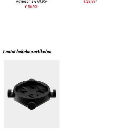
1
2
€ 29,99
Adviesprijs
€ 69,95
1
€ 56,90
Laatst bekeken artikelen