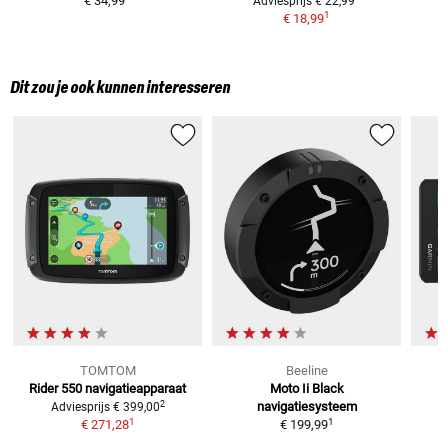
€ 34,99
Adviesprijs
€ 22,99
1
€ 18,99
Dit zou je ook kunnen interesseren
TOMTOM
Beeline
Rider 550
navigatieapparaat
Moto Ii Black
2
navigatiesysteem
Adviesprijs
€ 399,00
1
1
€ 271,28
€ 199,99