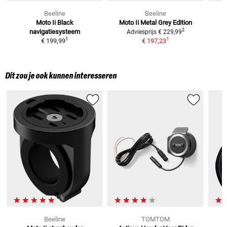
Beeline
Beeline
Moto Ii Black
Moto Ii Metal Grey
Edition
2
navigatiesysteem
Adviesprijs
€ 229,99
1
1
€ 199,99
€ 197,23
Dit zou je ook kunnen interesseren
Beeline
TOMTOM