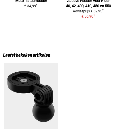
Moto Ii stuurhouder
Actieve Houder Voor
Rider
1
€ 34,99
40, 42, 400, 410, 450 en 550
2
Adviesprijs
€ 69,95
1
€ 56,90
Laatst bekeken artikelen