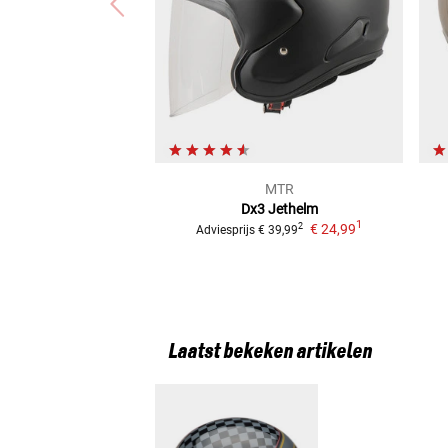
MTR
Dx3
Jethelm
1
€ 24,99
2
Adviesprijs
€ 39,99
Laatst bekeken artikelen