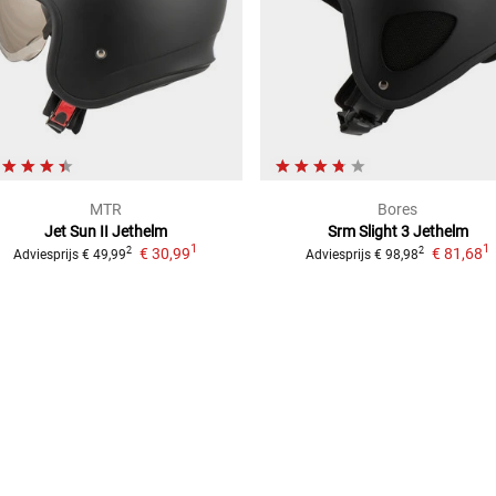
MTR
Bores
Jet Sun II
Jethelm
Srm Slight 3
Jethelm
1
1
€ 30,99
€ 81,68
2
2
Adviesprijs
€ 49,99
Adviesprijs
€ 98,98