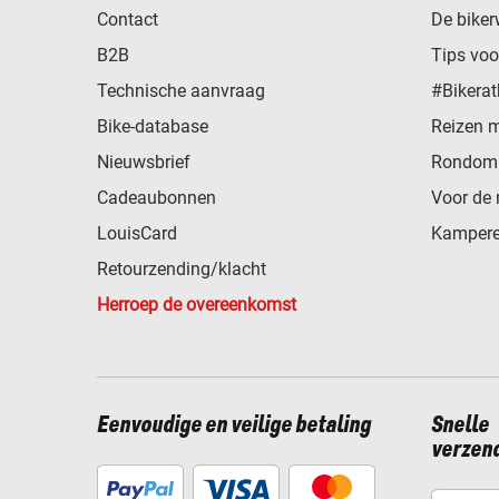
Contact
De biker
B2B
Tips vo
Technische aanvraag
#Bikerat
Bike-database
Reizen 
Nieuwsbrief
Rondom 
Cadeaubonnen
Voor de 
LouisCard
Kampere
Retourzending/klacht
Herroep de overeenkomst
Eenvoudige en veilige betaling
Snelle
verzen