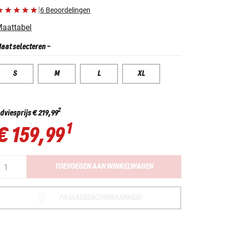
|
6 Beoordelingen
aattabel
aat selecteren
-
S
M
L
XL
2
dviesprijs
€ 219,99
1
€ 159,99
TOEVOEGEN AAN WINKELWAGEN
FILIAALBESCHIKBAARHEID