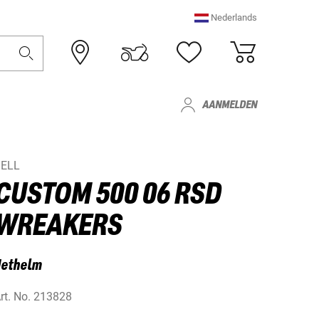
Nederlands
AANMELDEN
BELL
CUSTOM 500 06 RSD
WREAKERS
Jethelm
rt. No.
213828