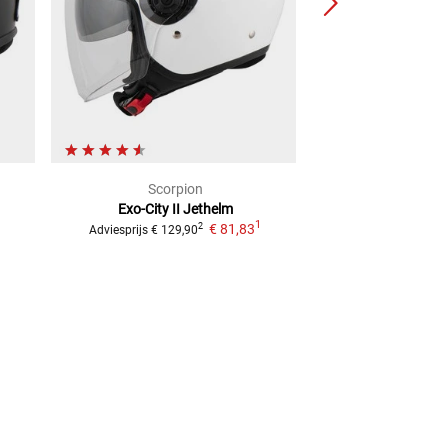
Scorpion
MT
Exo-City II
Jethelm
Battle-X II
1
€ 81,83
2
Adviesprijs
€ 129,90
Adviesprijs
€ 99,