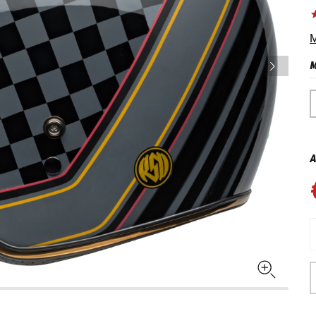
M
M
A