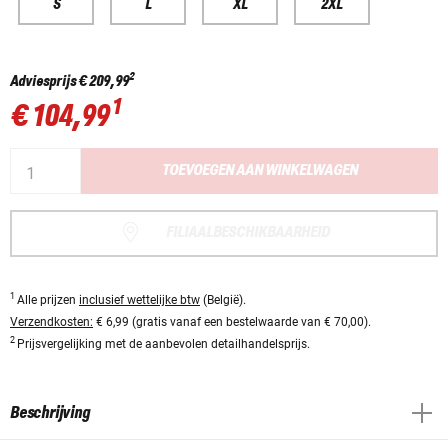
S
L
XL
2XL
2
Adviesprijs
€ 209,99
1
€ 104,99
TOEVOEGEN AAN WINKELWAGEN
FILIAALBESCHIKBAARHEID
1
Alle prijzen
inclusief wettelijke btw
(België).
Verzendkosten:
€ 6,99 (gratis vanaf een bestelwaarde van € 70,00).
2
Prijsvergelijking met de aanbevolen detailhandelsprijs.
Beschrijving