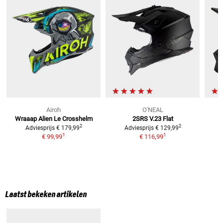
Airoh
O'NEAL
Wraaap Alien Le
Crosshelm
2SRS V.23 Flat
2
2
Adviesprijs
€ 179,99
Adviesprijs
€ 129,99
1
1
€ 99,99
€ 116,99
Laatst bekeken artikelen