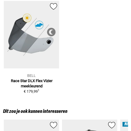
BELL
Race Star DLX Flex
Vizier
meekleurend
1
€ 179,99
Dit zou je ook kunnen interesseren
NI