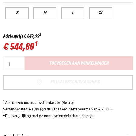
S
M
L
XL
2
Adviesprijs
€ 849,99
1
€ 544,80
TOEVOEGEN AAN WINKELWAGEN
FILIAALBESCHIKBAARHEID
1
Alle prijzen
inclusief wettelijke btw
(België).
Verzendkosten:
€ 6,99 (gratis vanaf een bestelwaarde van € 70,00).
2
Prijsvergelijking met de aanbevolen detailhandelsprijs.