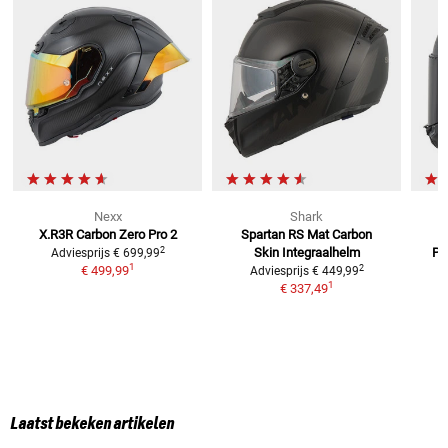
Nexx
Shark
X.R3R Carbon Zero Pro 2
Spartan RS Mat Carbon
2
Skin
Integraalhelm
PU
Adviesprijs
€ 699,99
1
2
€ 499,99
Adviesprijs
€ 449,99
1
€ 337,49
Laatst bekeken artikelen