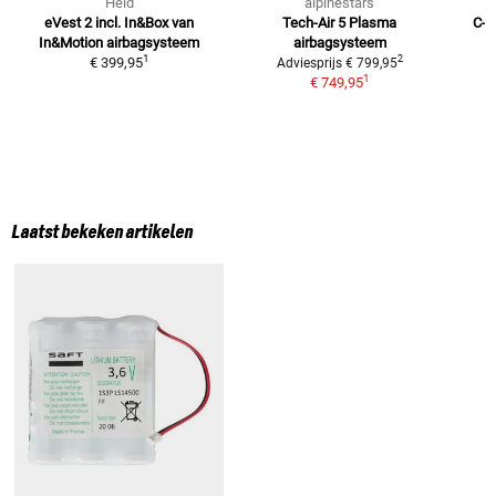
Held
alpinestars
eVest 2 incl. In&Box van
Tech-Air 5 Plasma
C-P
In&Motion
airbagsysteem
airbagsysteem
1
2
€ 399,95
Adviesprijs
€ 799,95
1
€ 749,95
Laatst bekeken artikelen