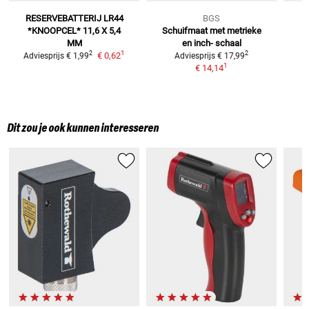
RESERVEBATTERIJ LR44
BGS
*KNOOPCEL* 11,6 X 5,4
Schuifmaat met metrieke
D
MM
en inch-
schaal
1
2
2
€ 0,62
Adviesprijs
€ 1,99
Adviesprijs
€ 17,99
1
€ 14,14
Dit zou je ook kunnen interesseren