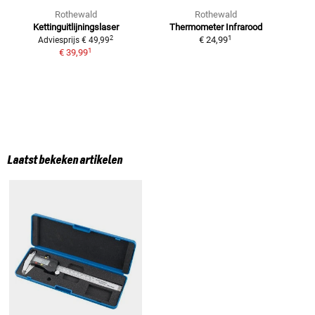
Rothewald
Rothewald
Kettinguitlijningslaser
Thermometer Infrarood
s
1
2
€ 24,99
Adviesprijs
€ 49,99
1
€ 39,99
Laatst bekeken artikelen