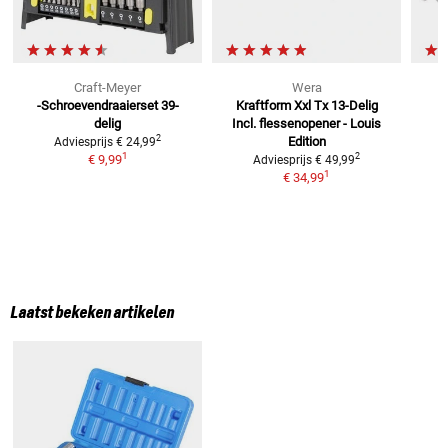
Craft-Meyer
Wera
-Schroevendraaierset
39-
Kraftform Xxl Tx 13-Delig
delig
Incl.
flessenopener - Louis
2
Edition
Adviesprijs
€ 24,99
1
2
€ 9,99
Adviesprijs
€ 49,99
1
€ 34,99
Laatst bekeken artikelen