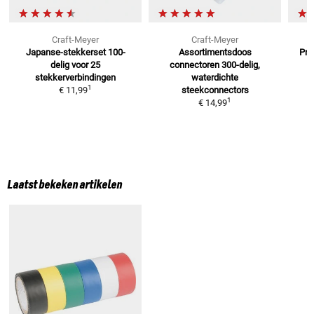
Craft-Meyer
Craft-Meyer
Japanse-stekkerset 100-
Assortimentsdoos
Pro
delig
voor 25
connectoren
300-delig,
stekkerverbindingen
waterdichte
1
€ 11,99
steekconnectors
1
€ 14,99
Laatst bekeken artikelen