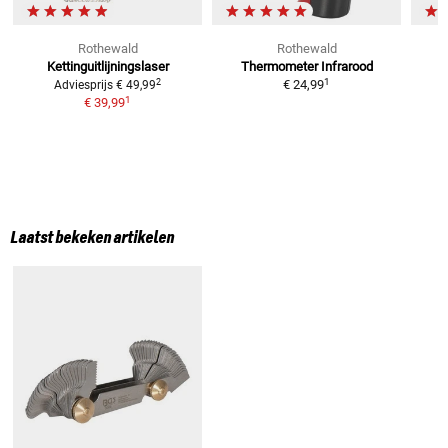
Rothewald
Rothewald
Kettinguitlijningslaser
Thermometer Infrarood
s
1
2
€ 24,99
Adviesprijs
€ 49,99
1
€ 39,99
Laatst bekeken artikelen