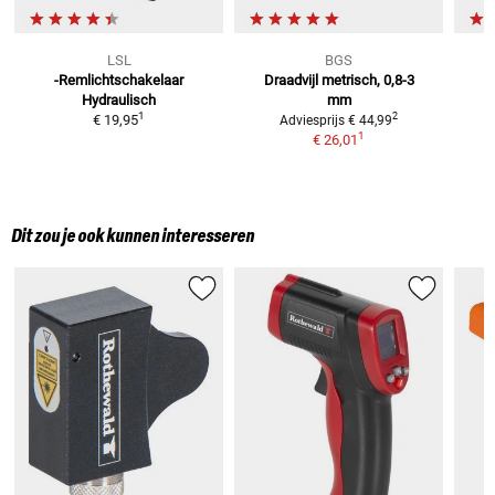
LSL
BGS
-Remlichtschakelaar
Draadvijl
metrisch, 0,8-3
Hydraulisch
mm
1
2
€ 19,95
Adviesprijs
€ 44,99
1
€ 26,01
Dit zou je ook kunnen interesseren