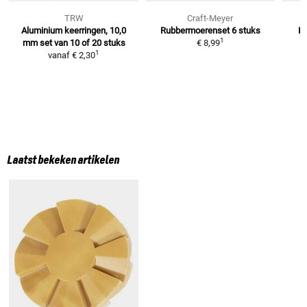
TRW
Craft-Meyer
Aluminium keerringen, 10,0
Rubbermoerenset
6 stuks
Ko
1
mm
set van 10 of 20 stuks
€ 8,99
1
vanaf
€ 2,30
Laatst bekeken artikelen