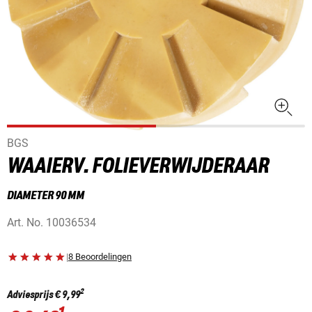
BGS
WAAIERV. FOLIEVERWIJDERAAR
DIAMETER 90 MM
Art. No.
10036534
|
8 Beoordelingen
2
Adviesprijs
€ 9,99