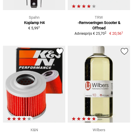
Spahn
TRW
Koplamp H4
-Remvoeringen Scooter &
1
€ 5,99
Offroad
1
2
€ 20,56
Adviesprijs € 25,70
K&N
Wilbers