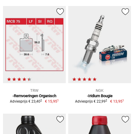
TRW
NGK
-Remvoeringen Organisch
-Iridium Bougie
1
1
2
2
€ 15,95
€ 13,95
Adviesprijs € 23,40
Adviesprijs € 22,99