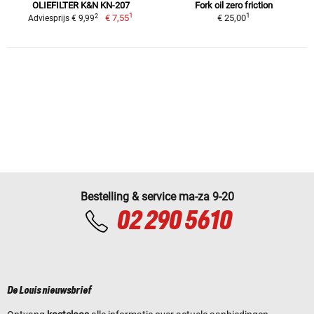
OLIEFILTER K&N KN-207
Fork oil zero friction
1
1
2
€ 7,55
€ 25,00
Adviesprijs € 9,99
Bestelling & service ma-za 9-20
02 290 5610
De Louis nieuwsbrief