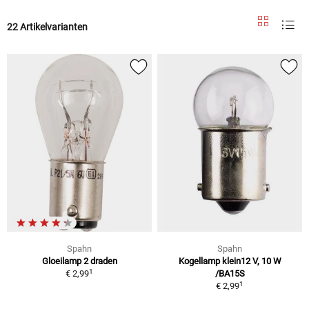
22 Artikelvarianten
Spahn
Spahn
Gloeilamp 2 draden
Kogellamp klein12 V, 10 W
1
€ 2,99
/BA15S
1
€ 2,99