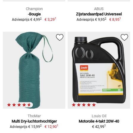
Champion
ABUS
-Bougie
Zijstandaardpad Universeel
1
1
2
2
€ 3,29
€ 8,95
Adviesprijs € 4,99
Adviesprijs € 9,95
ThoMar
Louis Oil
Multi Dry-luchtontvochtiger
Motorolie 4-takt 20W-40
1
1
2
€ 12,90
€ 42,99
Adviesprijs € 15,99