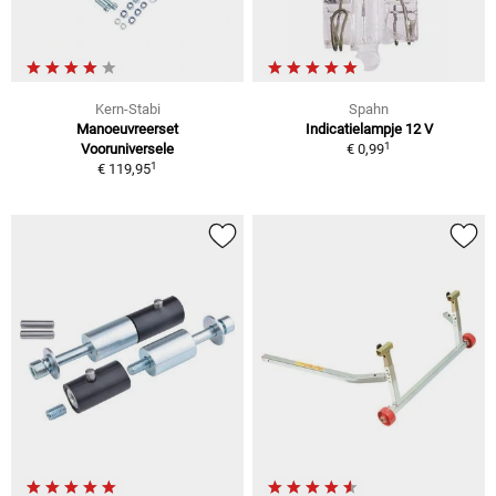
Kern-Stabi
Spahn
Manoeuvreerset
Indicatielampje 12 V
1
Vooruniversele
€ 0,99
1
€ 119,95