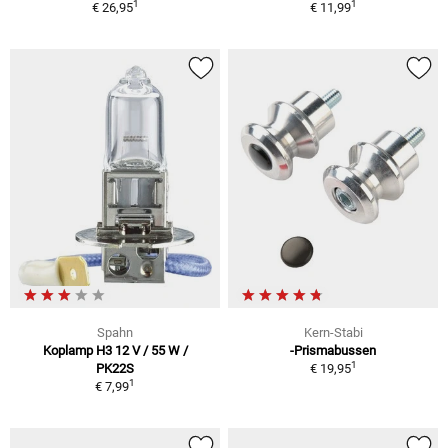
1
1
€ 26,95
€ 11,99
Spahn
Kern-Stabi
Koplamp H3 12 V / 55 W /
-Prismabussen
1
PK22S
€ 19,95
1
€ 7,99