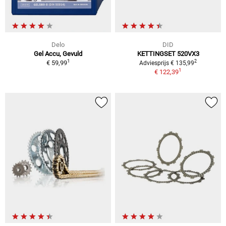
Delo
DID
Gel Accu, Gevuld
KETTINGSET 520VX3
1
2
€ 59,99
Adviesprijs € 135,99
1
€ 122,39