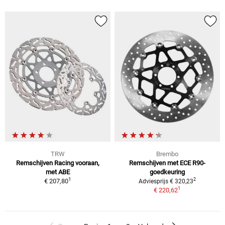
TRW
Brembo
Remschijven Racing vooraan,
Remschijven met ECE R90-
met ABE
goedkeuring
1
2
€ 207,80
Adviesprijs € 320,23
1
€ 220,62