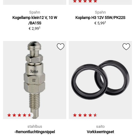
Spahn
Spahn
Kogellamp klein12 V, 10 W
Koplamp H3 12V 55W/PK22S
1
/BA15S
€ 5,99
1
€ 2,99
stahlbus
saito
-Remontluchtingsnippel
Vorkkeerringset