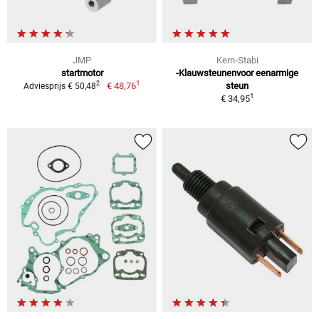
JMP
Kern-Stabi
startmotor
-Klauwsteunenvoor eenarmige
1
2
€ 48,76
steun
Adviesprijs € 50,48
1
€ 34,95