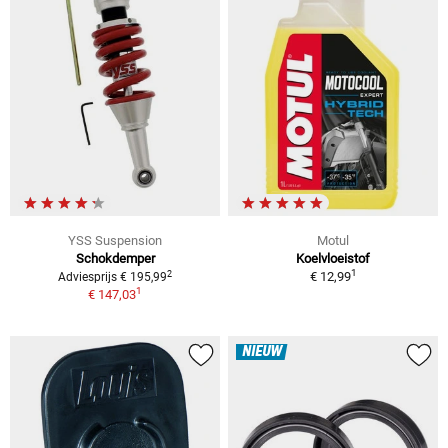
YSS Suspension
Motul
Schokdemper
Koelvloeistof
1
2
€ 12,99
Adviesprijs € 195,99
1
€ 147,03
NIEUW