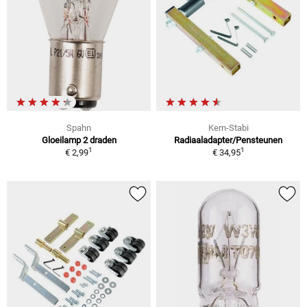
Spahn
Kern-Stabi
Gloeilamp 2 draden
Radiaaladapter/Pensteunen
1
1
€ 2,99
€ 34,95