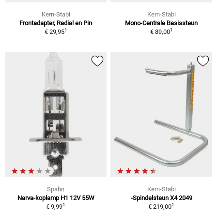
Kern-Stabi
Kern-Stabi
Frontadapter, Radial en Pin
Mono-Centrale Basissteun
1
1
€ 29,95
€ 89,00
Spahn
Kern-Stabi
Narva-koplamp H1 12V 55W
-Spindelsteun X4 2049
1
1
€ 9,99
€ 219,00