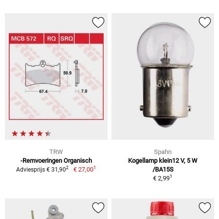
TRW
Spahn
-Remvoeringen Organisch
Kogellamp klein12 V, 5 W
1
2
€ 27,00
/BA15S
Adviesprijs € 31,90
1
€ 2,99