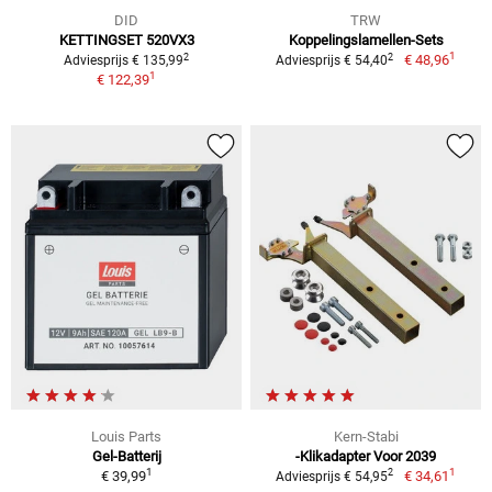
DID
TRW
KETTINGSET 520VX3
Koppelingslamellen-Sets
1
2
2
€ 48,96
Adviesprijs € 135,99
Adviesprijs € 54,40
1
€ 122,39
Louis Parts
Kern-Stabi
Gel-Batterij
-Klikadapter Voor 2039
1
1
2
€ 39,99
€ 34,61
Adviesprijs € 54,95