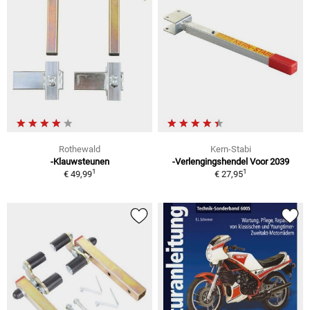
Rothewald
Kern-Stabi
-Klauwsteunen
-Verlengingshendel Voor 2039
1
1
€ 49,99
€ 27,95