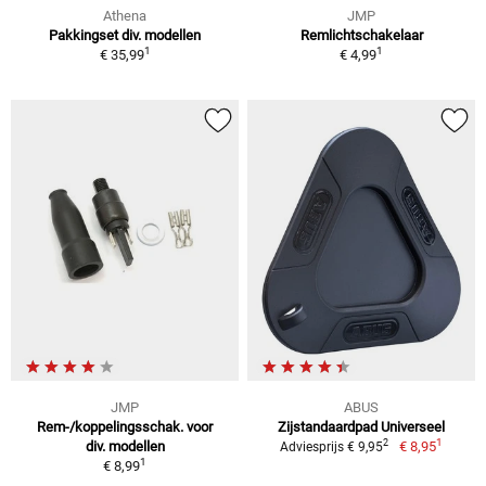
Athena
JMP
Pakkingset div. modellen
Remlichtschakelaar
1
1
€ 35,99
€ 4,99
JMP
ABUS
Rem-/koppelingsschak. voor
Zijstandaardpad Universeel
1
2
div. modellen
€ 8,95
Adviesprijs € 9,95
1
€ 8,99