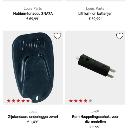
Louis Parts
Louis Parts
Natrium-Ionaccu SNA7A
Lithium-ion batterijen
1
1
€ 69,99
€ 69,99
Louis
JMP
Zijstandaard onderlegger zwart
Rem-/koppelingsschak. voor
1
€ 1,49
div. modellen
1
€ 5,99