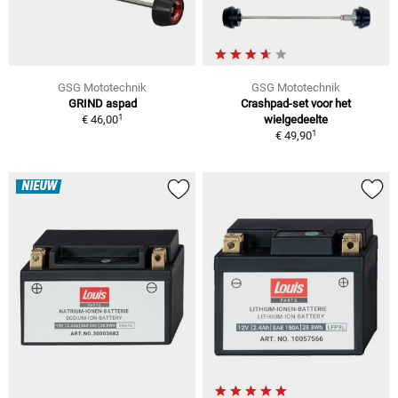
GSG Mototechnik
GSG Mototechnik
GRIND aspad
Crashpad-set voor het
1
€ 46,00
wielgedeelte
1
€ 49,90
NIEUW