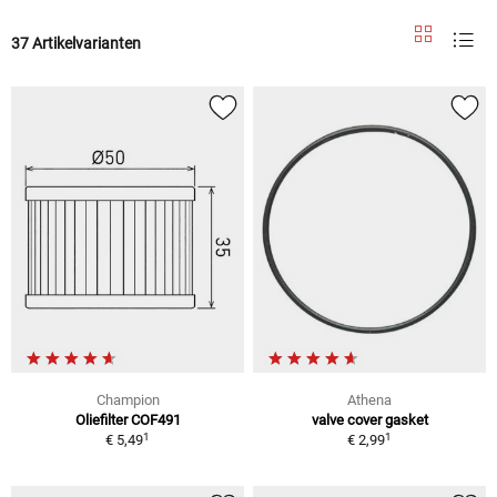
37 Artikelvarianten
Champion
Athena
Oliefilter COF491
valve cover gasket
1
1
€ 5,49
€ 2,99