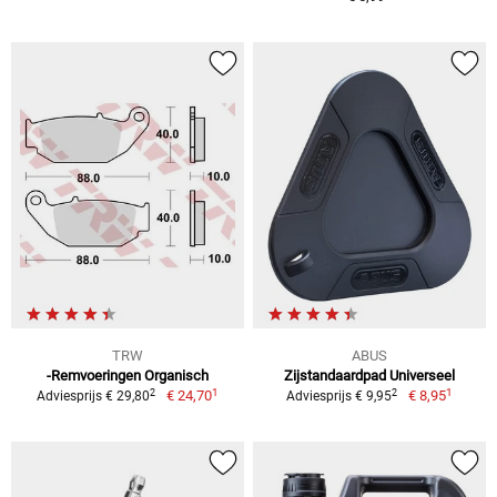
TRW
ABUS
-Remvoeringen Organisch
Zijstandaardpad Universeel
1
1
2
2
€ 24,70
€ 8,95
Adviesprijs € 29,80
Adviesprijs € 9,95