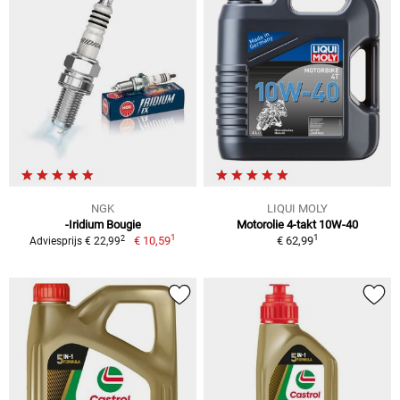
NGK
LIQUI MOLY
-Iridium Bougie
Motorolie 4-takt 10W-40
1
1
2
€ 10,59
€ 62,99
Adviesprijs € 22,99