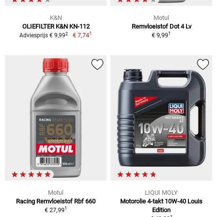
K&N
Motul
OLIEFILTER K&N KN-112
Remvloeistof Dot 4 Lv
1
1
2
€ 7,74
€ 9,99
Adviesprijs € 9,99
Motul
LIQUI MOLY
Racing Remvloeistof Rbf 660
Motorolie 4-takt 10W-40 Louis
1
€ 27,99
Edition
1