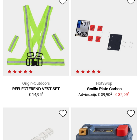
Origin-Outdoors
HotSwop
REFLECTEREND VEST SET
Gorilla Plate Carbon
1
1
2
€ 14,95
€ 32,99
Adviesprijs € 39,90