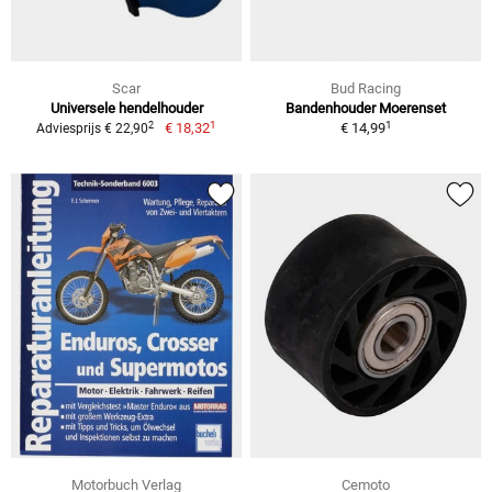
Scar
Bud Racing
Universele hendelhouder
Bandenhouder Moerenset
1
1
2
€ 18,32
€ 14,99
Adviesprijs € 22,90
Motorbuch Verlag
Cemoto