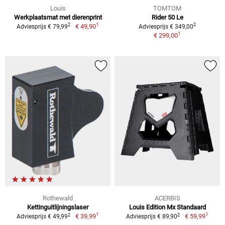
Louis
TOMTOM
Werkplaatsmat met dierenprint
Rider 50 Le
1
2
2
€ 49,90
Adviesprijs € 79,99
Adviesprijs € 349,00
1
€ 299,00
Rothewald
ACERBIS
Kettinguitlijningslaser
Louis Edition Mx Standaard
1
1
2
2
€ 39,99
€ 59,99
Adviesprijs € 49,99
Adviesprijs € 89,90