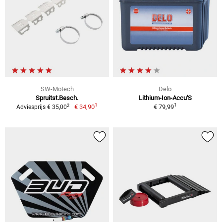
SW-Motech
Delo
Spruitst.Besch.
Lithium-Ion-Accu'S
1
1
2
€ 34,90
€ 79,99
Adviesprijs € 35,00