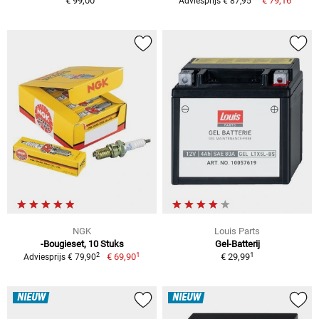
€ 99,00
€ 79,16
Adviesprijs € 87,95
NGK
Louis Parts
-Bougieset, 10 Stuks
Gel-Batterij
1
1
2
€ 69,90
€ 29,99
Adviesprijs € 79,90
NIEUW
NIEUW