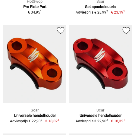
HotSwop
Scar
Pro Plate Part
Set spaaksleutels
1
1
2
€ 34,95
€ 23,19
Adviesprijs € 28,99
Scar
Scar
Universele hendelhouder
Universele hendelhouder
1
1
2
2
€ 18,32
€ 18,32
Adviesprijs € 22,90
Adviesprijs € 22,90