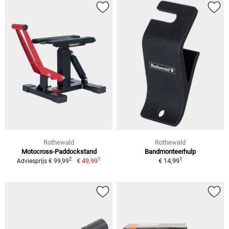
Rothewald
Rothewald
Motocross-Paddockstand
Bandmonteerhulp
1
1
2
€ 49,99
€ 14,99
Adviesprijs € 99,99