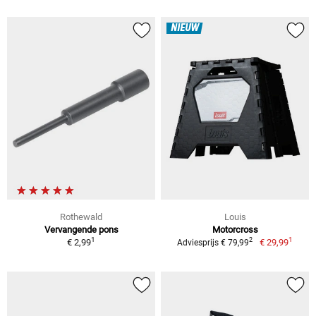
NIEUW
Rothewald
Louis
Vervangende pons
Motorcross
1
1
2
€ 2,99
€ 29,99
Adviesprijs € 79,99