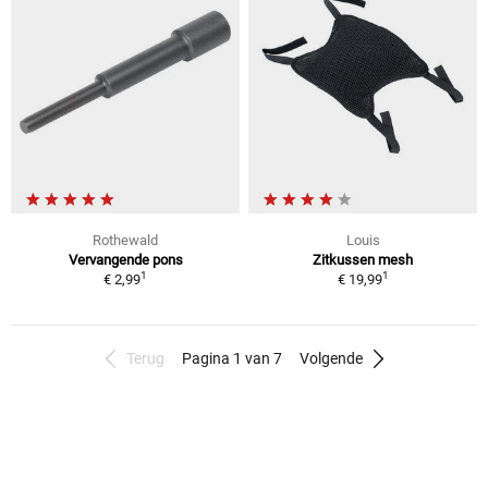
Rothewald
Louis
Vervangende pons
Zitkussen mesh
1
1
€ 2,99
€ 19,99
Terug
Pagina 1 van 7
Volgende