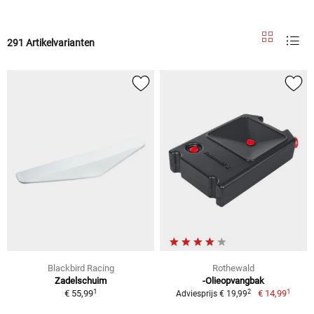
291 Artikelvarianten
Blackbird Racing
Rothewald
Zadelschuim
-Olieopvangbak
1
1
2
€ 55,99
€ 14,99
Adviesprijs € 19,99