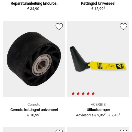
Reparaturanleitung Enduros,
Kettingrol Universeel
1
1
€ 34,90
€ 18,99
Cemoto
ACERBIS
Cemoto kettingrol universeel
Uitlaatdemper
1
1
2
€ 18,99
€ 7,46
Adviesprijs € 9,95