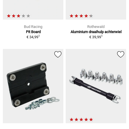
Bud Racing
Rothewald
Pit Board
Aluminium draaihulp achterwiel
1
1
€ 34,99
€ 39,99