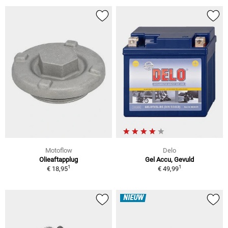
Motoflow
Delo
Olieaftapplug
Gel Accu, Gevuld
1
1
€ 18,95
€ 49,99
NIEUW