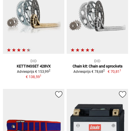
DID
DID
KETTINGSET 428VX
Chain kit: Chain and sprockets
1
2
2
€ 70,81
Adviesprijs € 153,99
Adviesprijs € 78,68
1
€ 138,59