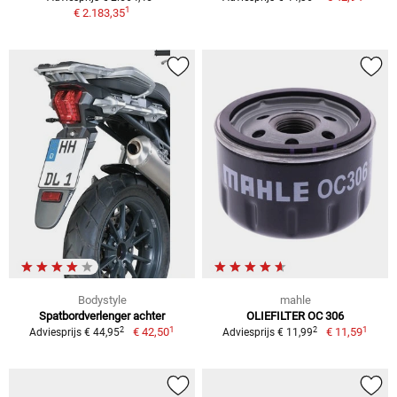
1
€ 2.183,35
Bodystyle
mahle
Spatbordverlenger achter
OLIEFILTER OC 306
1
1
2
2
€ 42,50
€ 11,59
Adviesprijs € 44,95
Adviesprijs € 11,99