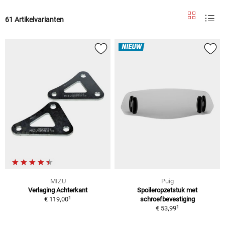
61 Artikelvarianten
NIEUW
MIZU
Puig
Verlaging Achterkant
Spoileropzetstuk met
1
€ 119,00
schroefbevestiging
1
€ 53,99