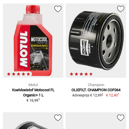
Motul
Champion
Koelvloeistof Motocool FL
OLIEFILT. CHAMPION COF064
1
2
Organic+ 1 L
€ 12,40
Adviesprijs € 12,99
1
€ 16,99