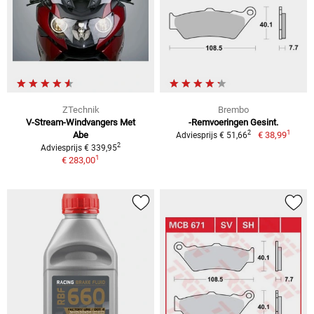
ZTechnik
Brembo
V-Stream-Windvangers Met
-Remvoeringen Gesint.
1
2
Abe
€ 38,99
Adviesprijs € 51,66
2
Adviesprijs € 339,95
1
€ 283,00