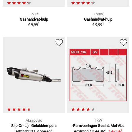
Louis
Louis
Gashandvat-hulp
Gashandvat-hulp
1
1
€ 9,99
€ 9,99
Akrapovic
TRW
Slip-On-Lijn Geluiddempers
-Remvoeringen Gesint. Met Abe
1
2
2
€ 42,94
Adviesprijs € 2.564,45
Adviesprijs € 44,36