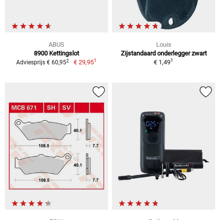
ABUS
Louis
8900 Kettingslot
Zijstandaard onderlegger zwart
1
1
2
€ 29,95
€ 1,49
Adviesprijs € 60,95