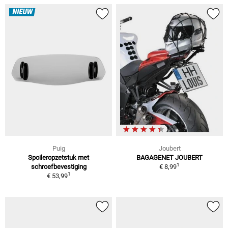
NIEUW
Puig
Joubert
Spoileropzetstuk met
BAGAGENET JOUBERT
1
schroefbevestiging
€ 8,99
1
€ 53,99