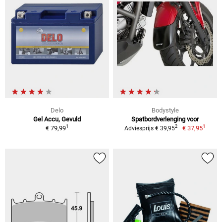
Delo
Bodystyle
Gel Accu, Gevuld
Spatbordverlenging voor
1
1
2
€ 79,99
€ 37,95
Adviesprijs € 39,95