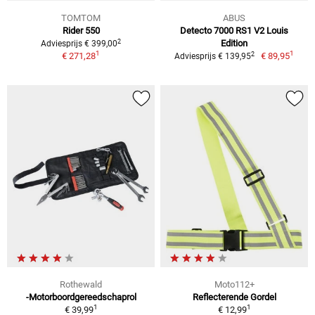
TOMTOM
ABUS
Rider 550
Detecto 7000 RS1 V2 Louis
2
Edition
Adviesprijs € 399,00
1
1
2
€ 271,28
€ 89,95
Adviesprijs € 139,95
Rothewald
Moto112+
-Motorboordgereedschaprol
Reflecterende Gordel
1
1
€ 39,99
€ 12,99