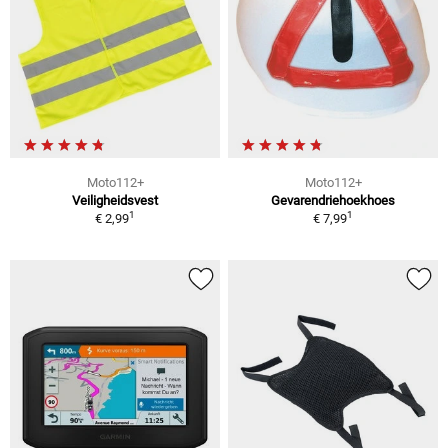
Moto112+
Moto112+
Veiligheidsvest
Gevarendriehoekhoes
1
1
€ 2,99
€ 7,99