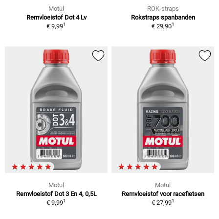
Motul
ROK-straps
Remvloeistof Dot 4 Lv
Rokstraps spanbanden
1
1
€ 9,99
€ 29,90
Motul
Motul
Remvloeistof Dot 3 En 4, 0,5L
Remvloeistof voor racefietsen
1
1
€ 9,99
€ 27,99