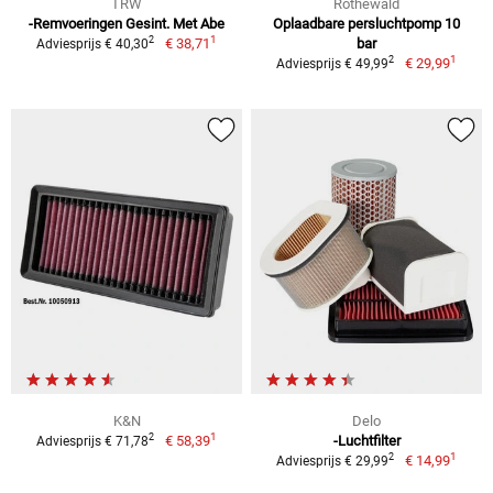
TRW
Rothewald
-Remvoeringen Gesint. Met Abe
Oplaadbare persluchtpomp 10
1
2
€ 38,71
bar
Adviesprijs € 40,30
1
2
€ 29,99
Adviesprijs € 49,99
K&N
Delo
1
2
€ 58,39
-Luchtfilter
Adviesprijs € 71,78
1
2
€ 14,99
Adviesprijs € 29,99