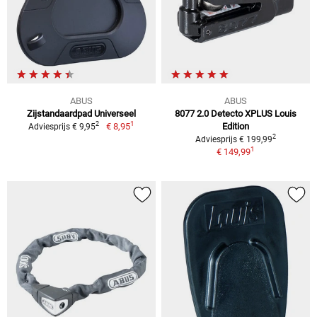
ABUS
ABUS
Zijstandaardpad Universeel
8077 2.0 Detecto XPLUS Louis
1
2
€ 8,95
Edition
Adviesprijs € 9,95
2
Adviesprijs € 199,99
1
€ 149,99