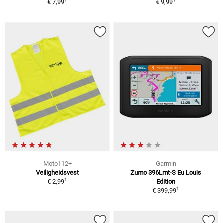
€ 7,99
€ 9,99
Moto112+
Garmin
Veiligheidsvest
Zumo 396Lmt-S Eu Louis
1
€ 2,99
Edition
1
€ 399,99