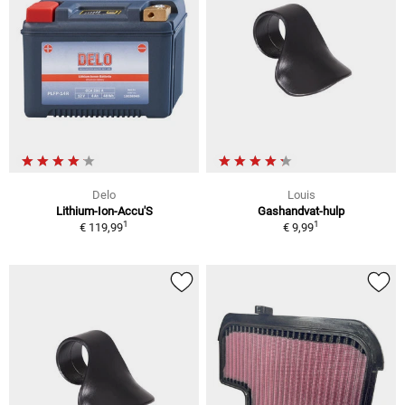
Delo
Louis
Lithium-Ion-Accu'S
Gashandvat-hulp
1
1
€ 119,99
€ 9,99