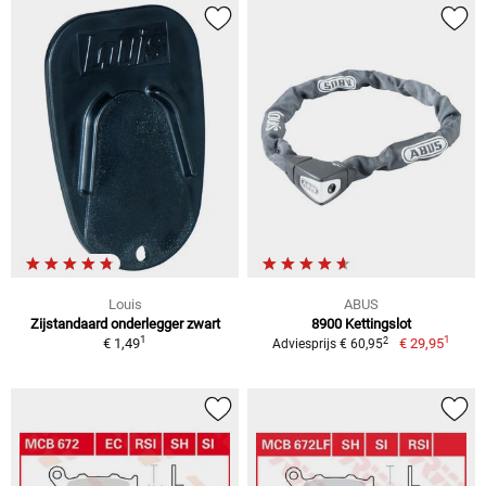
Louis
ABUS
Zijstandaard onderlegger zwart
8900 Kettingslot
1
1
2
€ 1,49
€ 29,95
Adviesprijs € 60,95