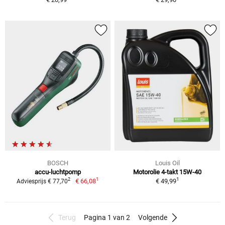
BOSCH
Louis Oil
accu-luchtpomp
Motorolie 4-takt 15W-40
1
1
2
€ 66,08
€ 49,99
Adviesprijs € 77,70
Terug
Pagina 1 van 2
Volgende