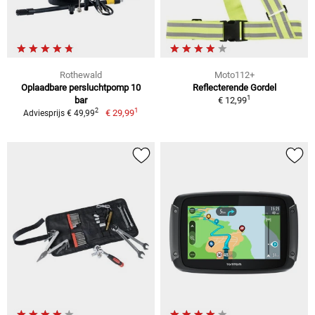
Rothewald
Moto112+
Oplaadbare persluchtpomp 10
Reflecterende Gordel
1
bar
€ 12,99
1
2
€ 29,99
Adviesprijs € 49,99