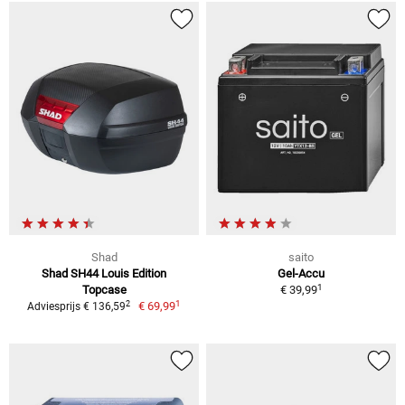
Shad
saito
Shad SH44 Louis Edition
Gel-Accu
1
Topcase
€ 39,99
1
2
€ 69,99
Adviesprijs € 136,59