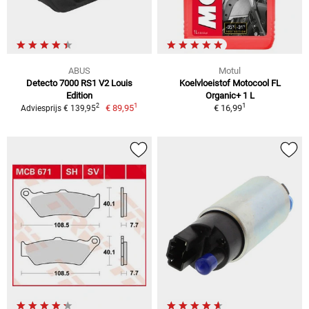
ABUS
Motul
Detecto 7000 RS1 V2 Louis
Koelvloeistof Motocool FL
Edition
Organic+ 1 L
1
1
2
€ 89,95
€ 16,99
Adviesprijs € 139,95