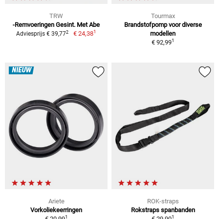
TRW
Tourmax
-Remvoeringen Gesint. Met Abe
Brandstofpomp voor diverse
1
2
€ 24,38
modellen
Adviesprijs € 39,77
1
€ 92,99
NIEUW
Ariete
ROK-straps
Vorkoliekeerringen
Rokstraps spanbanden
1
1
€ 20,99
€ 29,90