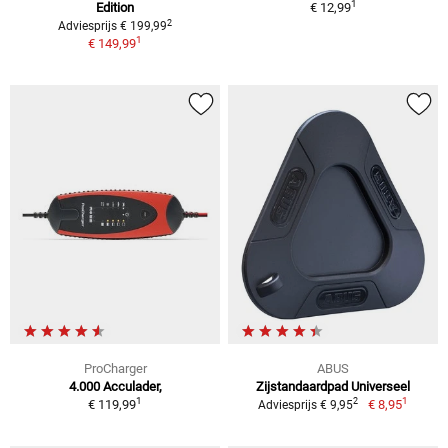
1
Edition
€ 12,99
2
Adviesprijs € 199,99
1
€ 149,99
ProCharger
ABUS
4.000 Acculader,
Zijstandaardpad Universeel
1
1
2
€ 119,99
€ 8,95
Adviesprijs € 9,95