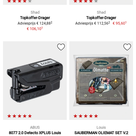
Shad
Shad
Topkoffer-Drager
Topkoffer-Drager
1
2
2
€ 95,60
Adviesprijs € 124,88
Adviesprijs € 112,56
1
€ 106,10
ABUS
Louis
8077 2.0 Detecto XPLUS Louis
SAUBERMAN OLIEMAT SET V.2