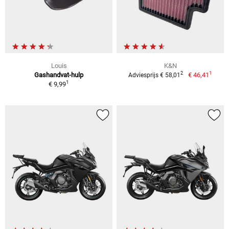
Louis
K&N
1
2
Gashandvat-hulp
€ 46,41
Adviesprijs € 58,01
1
€ 9,99