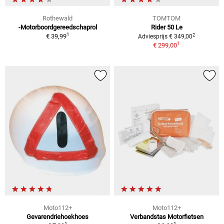
Rothewald
TOMTOM
-Motorboordgereedschaprol
Rider 50 Le
1
2
€ 39,99
Adviesprijs € 349,00
1
€ 299,00
Moto112+
Moto112+
Gevarendriehoekhoes
Verbandstas Motorfietsen
1
1