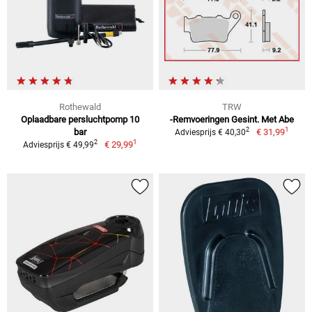
Rothewald
TRW
Oplaadbare persluchtpomp 10
-Remvoeringen Gesint. Met Abe
1
2
bar
€ 31,99
Adviesprijs € 40,30
1
2
€ 29,99
Adviesprijs € 49,99