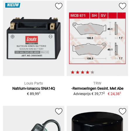
NIEUW
Louis Parts
TRW
Natrium-Ionaccu SNA14Q
-Remvoeringen Gesint. Met Abe
1
1
2
€ 89,99
€ 24,38
Adviesprijs € 39,77