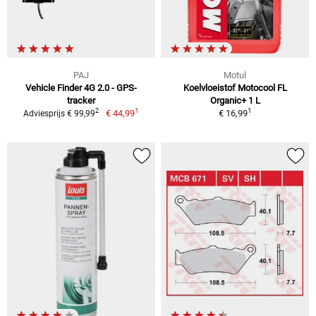
PAJ
Motul
Vehicle Finder 4G 2.0 - GPS-
Koelvloeistof Motocool FL
tracker
Organic+ 1 L
1
1
2
€ 44,99
€ 16,99
Adviesprijs € 99,99