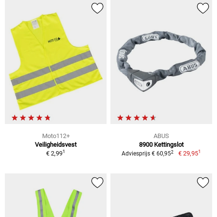
Moto112+
ABUS
Veiligheidsvest
8900 Kettingslot
1
1
2
€ 2,99
€ 29,95
Adviesprijs € 60,95