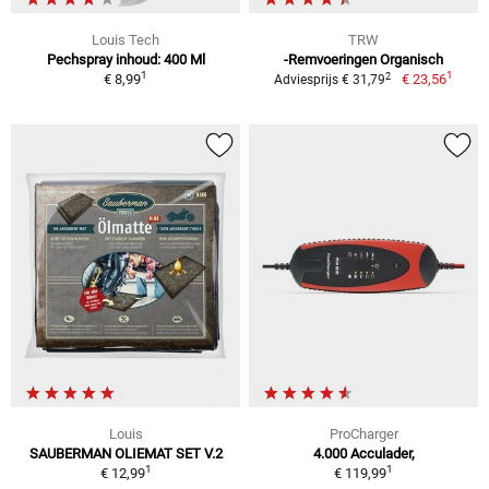
Louis Tech
TRW
Pechspray inhoud: 400 Ml
-Remvoeringen Organisch
1
1
2
€ 8,99
€ 23,56
Adviesprijs € 31,79
Louis
ProCharger
SAUBERMAN OLIEMAT SET V.2
4.000 Acculader,
1
1
€ 12,99
€ 119,99