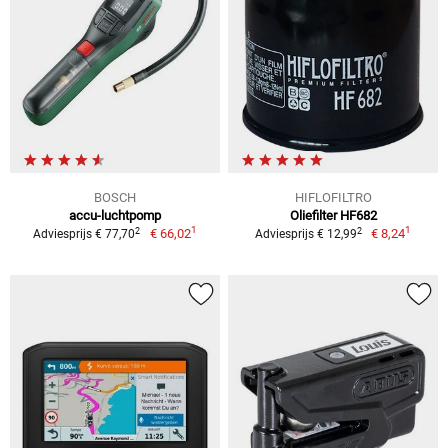
BOSCH
HIFLOFILTRO
accu-luchtpomp
Oliefilter HF682
1
1
2
2
€ 66,02
€ 8,24
Adviesprijs € 77,70
Adviesprijs € 12,99