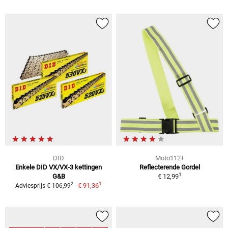
DID
Moto112+
Enkele DID VX/VX-3 kettingen
Reflecterende Gordel
1
G&B
€ 12,99
1
2
€ 91,36
Adviesprijs € 106,99