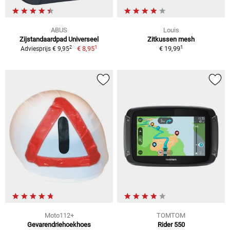
ABUS
Louis
Zijstandaardpad Universeel
Zitkussen mesh
1
1
2
€ 8,95
€ 19,99
Adviesprijs € 9,95
Moto112+
TOMTOM
Gevarendriehoekhoes
Rider 550