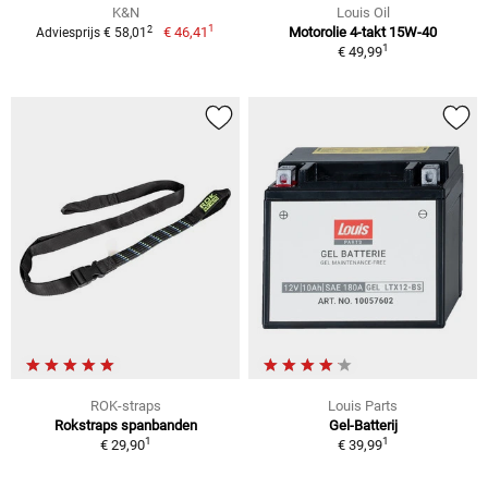
K&N
Louis Oil
1
2
€ 46,41
Motorolie 4-takt 15W-40
Adviesprijs € 58,01
1
€ 49,99
ROK-straps
Louis Parts
Rokstraps spanbanden
Gel-Batterij
1
1
€ 29,90
€ 39,99