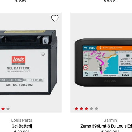
€ 9,99
€ 9,99
Louis Parts
Garmin
Gel-Batterij
Zumo 396Lmt-S Eu Louis Ed
1
1