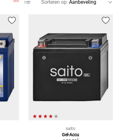
Sorteren op
:
saito
Gel-Accu
1