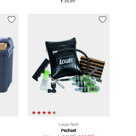
€ 39,99
Louis Tech
Pechset
1
2