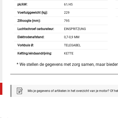
pk/kW:
61/45
Voertuiggewicht (kg):
229
Zithoogte (mm):
795
Luchtschroef carburateur:
EINSPRITZUNG
Elektrodenafstand:
0,7-0,9 MM
Vorkbuis Ø:
TELEGABEL
Ketting/eindaandrijving:
KETTE
* We stellen de gegevens met zorg samen, maar bieden
Mis je gegevens of artikelen in het overzicht van je motor? Of h