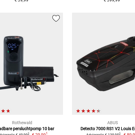
€ 39,99
€ 399,99
Rothewald
ABUS
adbare persluchtpomp 10 bar
Detecto 7000 RS1 V2 Louis E
1
€ 29,99
€ 89,
2
2
dviesprijs € 49,99
Adviesprijs € 139,95