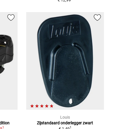
€ 12,99
Louis
dition
Zijstandaard onderlegger zwart
1
1
95
€ 1,49