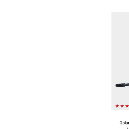
Opla
A