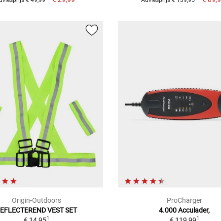
Origin-Outdoors
ProCharger
EFLECTEREND VEST SET
4.000 Acculader,
1
1
€ 14,95
€ 119,99