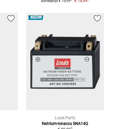
€ 14,99
Adviesprijs € 19,99
NIEUW
Louis Parts
Natrium-Ionaccu SNA14Q
1