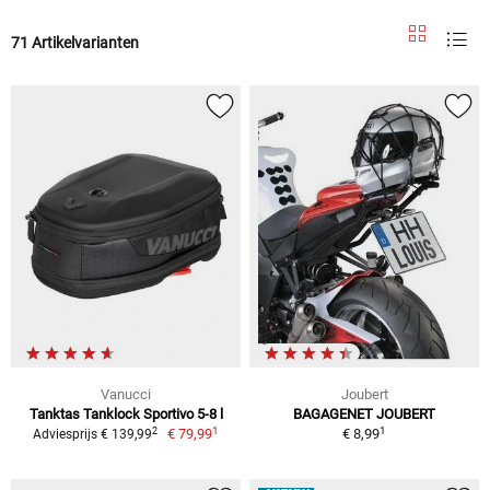
71 Artikelvarianten
Vanucci
Joubert
Tanktas Tanklock Sportivo 5-8 l
BAGAGENET JOUBERT
1
1
2
€ 79,99
€ 8,99
Adviesprijs € 139,99