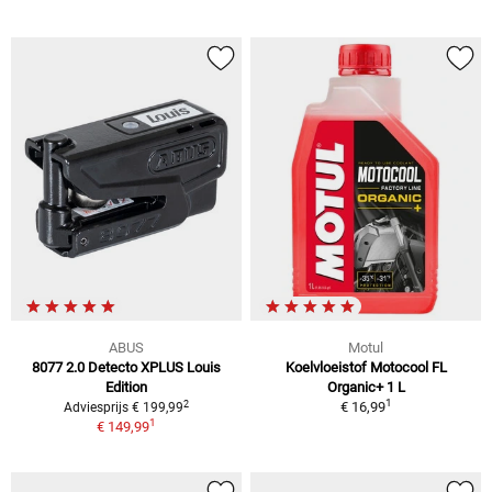
ABUS
Motul
8077 2.0 Detecto XPLUS Louis
Koelvloeistof Motocool FL
Edition
Organic+ 1 L
1
2
€ 16,99
Adviesprijs € 199,99
1
€ 149,99