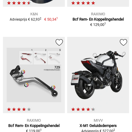
K&N
RAXIMO
1
2
€ 50,34
Bcf Rem- En Koppelingshendel
Adviesprijs € 62,93
1
€ 129,00
RAXIMO
MIVV
Bcf Rem- En Koppelingshendel
X-M1 Geluidsdempers
1
2
€ 119,00
Adviesprijs € 527,00