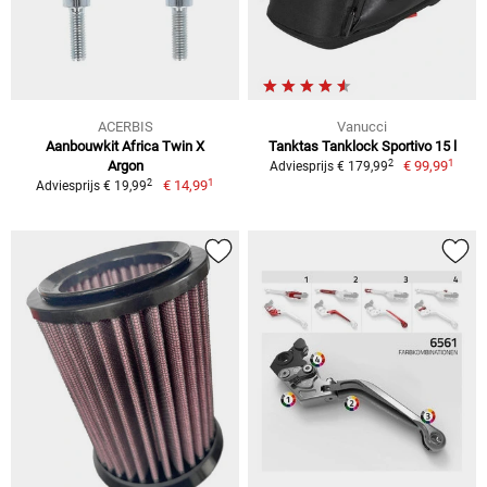
ACERBIS
Vanucci
Aanbouwkit Africa Twin X
Tanktas Tanklock Sportivo 15 l
1
2
Argon
€ 99,99
Adviesprijs € 179,99
1
2
€ 14,99
Adviesprijs € 19,99