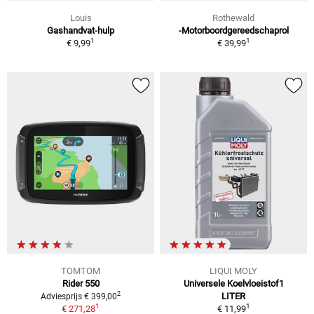
Louis
Rothewald
Gashandvat-hulp
-Motorboordgereedschaprol
1
1
€ 9,99
€ 39,99
TOMTOM
LIQUI MOLY
Rider 550
Universele Koelvloeistof1
2
LITER
Adviesprijs € 399,00
1
1
€ 271,28
€ 11,99