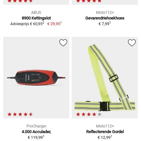
ABUS
Moto112+
8900 Kettingslot
Gevarendriehoekhoes
1
1
2
€ 29,95
€ 7,99
Adviesprijs € 60,95
ProCharger
Moto112+
4.000 Acculader,
Reflecterende Gordel
1
1
€ 119,99
€ 12,99