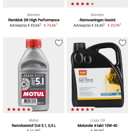
Brembo
Brembo
Remblok SR High Performance
-Remvoeringen Gesint.
1
1
2
2
€ 74,86
€ 25,99
Adviesprijs € 83,66
Adviesprijs € 34,36
Motul
Louis Oil
Remvloeistof Dot 5.1, 0,5 L
Motorolie 4-takt 10W-40
1
1
€ 11,99
€ 39,99