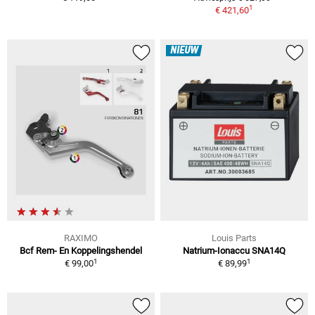
1
€ 421,60
NIEUW
RAXIMO
Louis Parts
Bcf Rem- En Koppelingshendel
Natrium-Ionaccu SNA14Q
1
1
€ 99,00
€ 89,99