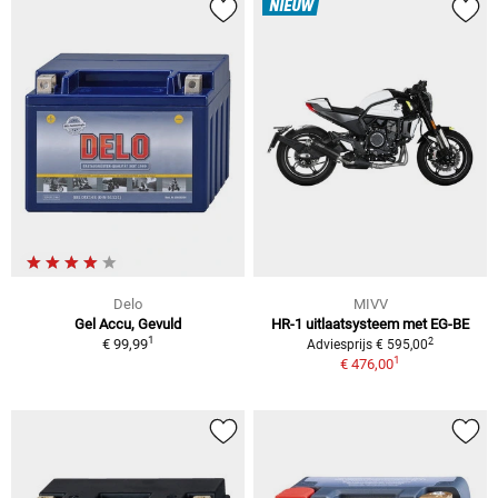
NIEUW
Delo
MIVV
Gel Accu, Gevuld
HR-1 uitlaatsysteem met EG-BE
1
2
€ 99,99
Adviesprijs € 595,00
1
€ 476,00