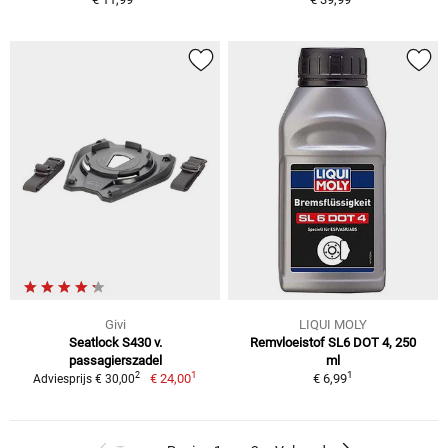
Givi
LIQUI MOLY
Seatlock S430 v.
Remvloeistof SL6 DOT 4, 250
passagierszadel
ml
1
1
2
€ 24,00
€ 6,99
Adviesprijs € 30,00