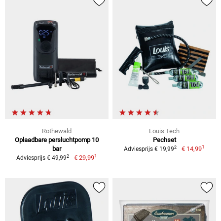
Rothewald
Louis Tech
Oplaadbare persluchtpomp 10
Pechset
1
2
bar
€ 14,99
Adviesprijs € 19,99
1
2
€ 29,99
Adviesprijs € 49,99