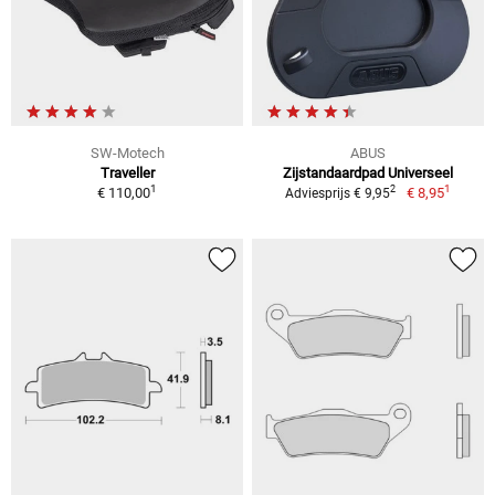
SW-Motech
ABUS
Traveller
Zijstandaardpad Universeel
1
1
2
€ 110,00
€ 8,95
Adviesprijs € 9,95