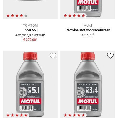
TOMTOM
Motul
Rider 550
Remvloeistof voor racefietsen
1
2
€ 27,99
Adviesprijs € 399,00
1
€ 279,00