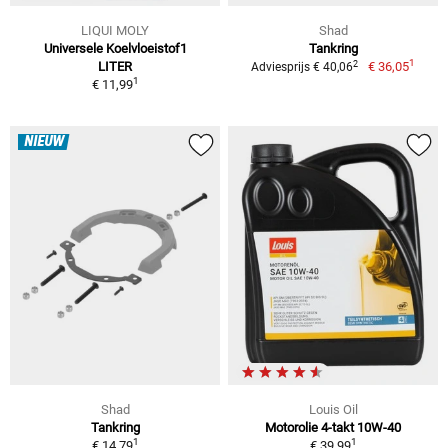
LIQUI MOLY
Shad
Universele Koelvloeistof1
Tankring
1
2
LITER
€ 36,05
Adviesprijs € 40,06
1
€ 11,99
NIEUW
Shad
Louis Oil
Tankring
Motorolie 4-takt 10W-40
1
1
€ 14,79
€ 39,99