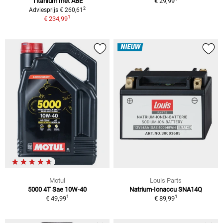
Titanium met ABE
€ 29,99
2
Adviesprijs € 260,61
1
€ 234,99
NIEUW
Motul
Louis Parts
5000 4T Sae 10W-40
Natrium-Ionaccu SNA14Q
1
1
€ 49,99
€ 89,99