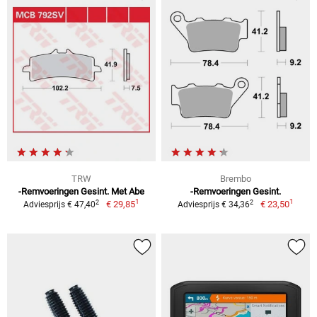
TRW
Brembo
-Remvoeringen Gesint. Met Abe
-Remvoeringen Gesint.
1
1
2
2
€ 29,85
€ 23,50
Adviesprijs € 47,40
Adviesprijs € 34,36