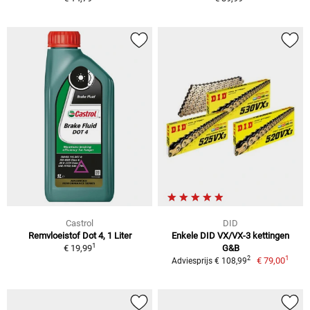
Castrol
DID
Remvloeistof Dot 4, 1 Liter
Enkele DID VX/VX-3 kettingen
1
€ 19,99
G&B
1
2
€ 79,00
Adviesprijs € 108,99