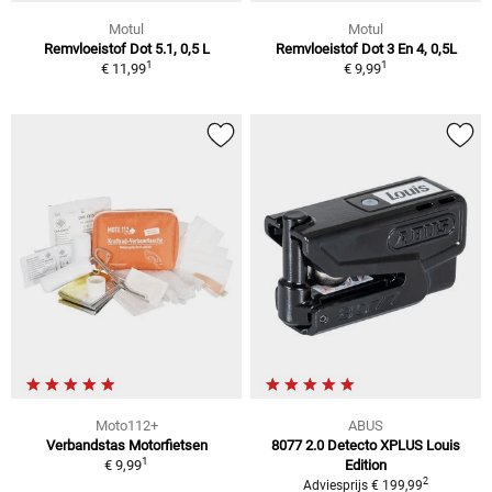
Motul
Motul
Remvloeistof Dot 5.1, 0,5 L
Remvloeistof Dot 3 En 4, 0,5L
1
1
€ 11,99
€ 9,99
Moto112+
ABUS
Verbandstas Motorfietsen
8077 2.0 Detecto XPLUS Louis
1
€ 9,99
Edition
2
Adviesprijs € 199,99