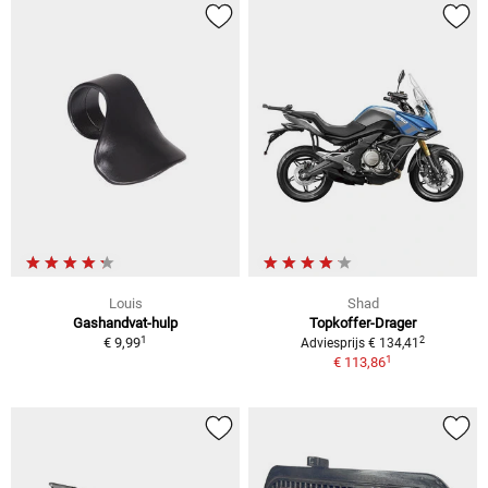
Louis
Shad
Gashandvat-hulp
Topkoffer-Drager
1
2
€ 9,99
Adviesprijs € 134,41
1
€ 113,86