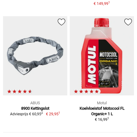
1
€ 149,99
ABUS
Motul
8900 Kettingslot
Koelvloeistof Motocool FL
1
2
€ 29,95
Organic+ 1 L
Adviesprijs € 60,95
1
€ 16,99