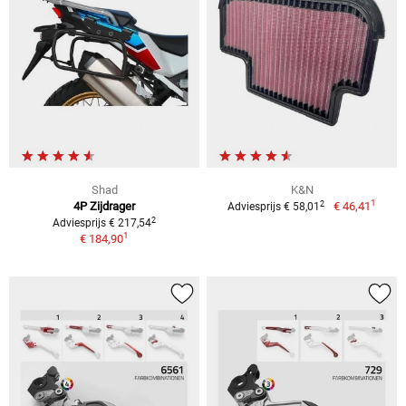
Shad
K&N
1
2
4P Zijdrager
€ 46,41
Adviesprijs € 58,01
2
Adviesprijs € 217,54
1
€ 184,90