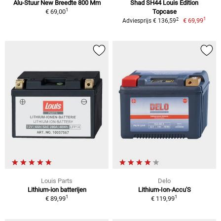
Alu-Stuur New Breedte 800 Mm
Shad SH44 Louis Edition
1
€ 69,00
Topcase
1
2
€ 69,99
Adviesprijs € 136,59
Louis Parts
Delo
Lithium-ion batterijen
Lithium-Ion-Accu'S
1
1
€ 89,99
€ 119,99