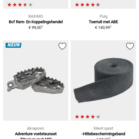
RAXIMO
Puig
Bcf Rem- En Koppelingshendel
Toerruit met ABE
1
1
€ 99,00
€ 140,99
NIEUW
Akrapovic
Silent sport
Adventure voetsteunset
-Hittebeschermingsband
1