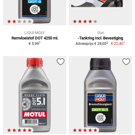
LIQUI MOLY
Givi
Remvloeistof DOT 4250 ml.
-Tankring Incl. Bevestiging
1
1
2
€ 5,99
€ 22,40
Adviesprijs € 28,00