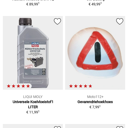
1
1
€ 89,99
€ 49,99
LIQUI MOLY
Moto112+
Universele Koelvloeistof1
Gevarendriehoekhoes
1
LITER
€ 7,99
1
€ 11,99