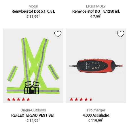
Motul
LIQUI MOLY
Remvloeistof Dot 5.1, 0,5 L
Remvloeistof DOT 5.1250 ml.
1
1
€ 11,99
€ 7,99
Origin-Outdoors
ProCharger
REFLECTEREND VEST SET
4.000 Acculader,
1
1
€ 14,95
€ 119,99