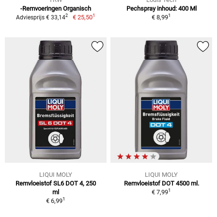
-Remvoeringen Organisch
Pechspray inhoud: 400 Ml
1
1
2
€ 25,50
€ 8,99
Adviesprijs € 33,14
LIQUI MOLY
LIQUI MOLY
Remvloeistof SL6 DOT 4, 250
Remvloeistof DOT 4500 ml.
1
ml
€ 7,99
1
€ 6,99