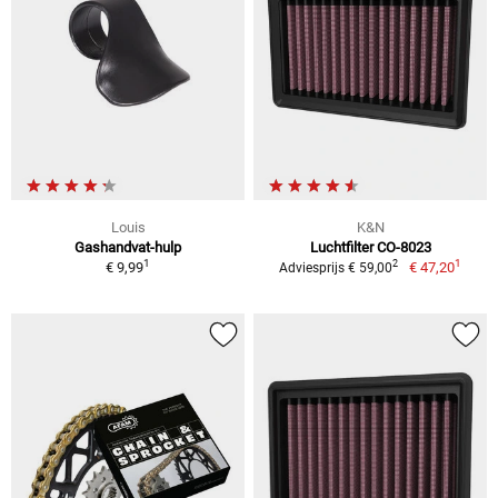
Louis
K&N
Gashandvat-hulp
Luchtfilter CO-8023
1
1
2
€ 9,99
€ 47,20
Adviesprijs € 59,00