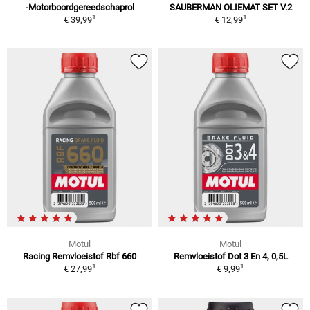
-Motorboordgereedschaprol
SAUBERMAN OLIEMAT SET V.2
1
1
€ 39,99
€ 12,99
Motul
Motul
Racing Remvloeistof Rbf 660
Remvloeistof Dot 3 En 4, 0,5L
1
1
€ 27,99
€ 9,99