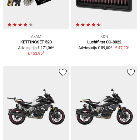
AFAM
K&N
KETTINGSET 520
Luchtfilter CO-8022
1
2
2
€ 47,20
Adviesprijs € 171,06
Adviesprijs € 59,00
1
€ 153,95