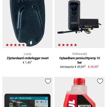
Louis
Rothewald
Zijstandaard onderlegger zwart
Oplaadbare persluchtpomp 10
1
€ 1,49
bar
1
2
€ 29,99
Adviesprijs € 49,99