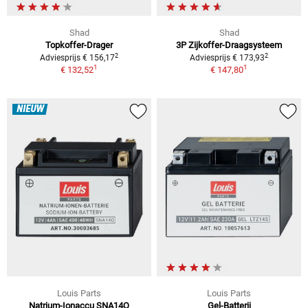
Shad
Shad
Topkoffer-Drager
3P Zijkoffer-Draagsysteem
2
2
Adviesprijs € 156,17
Adviesprijs € 173,93
1
1
€ 132,52
€ 147,80
NIEUW
Louis Parts
Louis Parts
Natrium-Ionaccu SNA14Q
Gel-Batterij