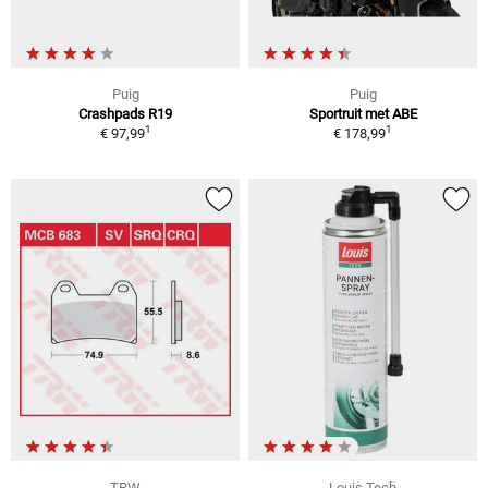
Puig
Puig
Crashpads R19
Sportruit met ABE
1
1
€ 97,99
€ 178,99
TRW
Louis Tech