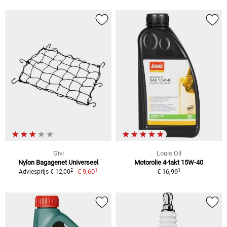
Givi
Louis Oil
Nylon Bagagenet Universeel
Motorolie 4-takt 15W-40
1
1
2
€ 9,60
€ 16,99
Adviesprijs € 12,00