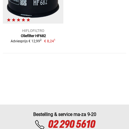
HIFLOFILTRO
Oliefilter HF682
1
2
€ 8,24
Adviesprijs € 12,99
Bestelling & service ma-za 9-20
02 290 5610