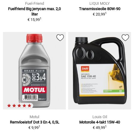
Fuel-Friend
LIQUI MOLY
Fuelfriend Big jerrycan max. 2,0
Transmissieolie 80W-90
1
liter
€ 20,99
1
€ 15,99
Motul
Louis Oil
Remvloeistof Dot 3 En 4, 0,5L
Motorolie 4-takt 15W-40
1
1
€ 9,99
€ 49,99