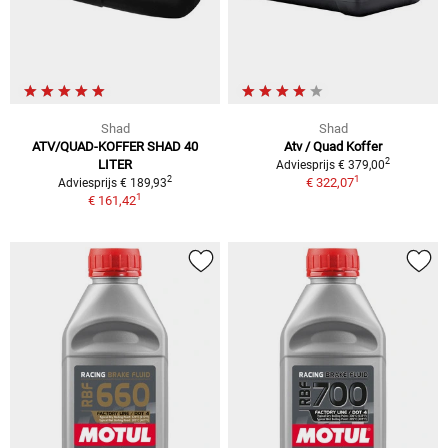
Shad
Shad
ATV/QUAD-KOFFER SHAD 40
Atv / Quad Koffer
2
LITER
Adviesprijs € 379,00
1
2
€ 322,07
Adviesprijs € 189,93
1
€ 161,42