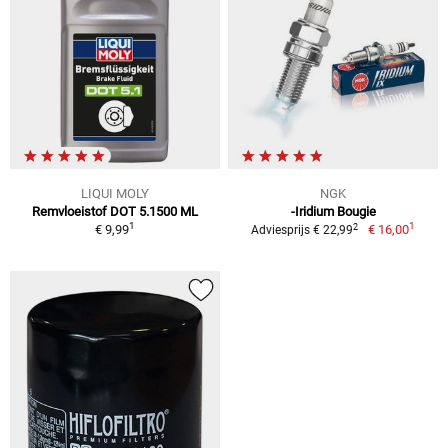
LIQUI MOLY
NGK
Remvloeistof DOT 5.1500 ML
-Iridium Bougie
1
1
2
€ 9,99
€ 16,00
Adviesprijs € 22,99