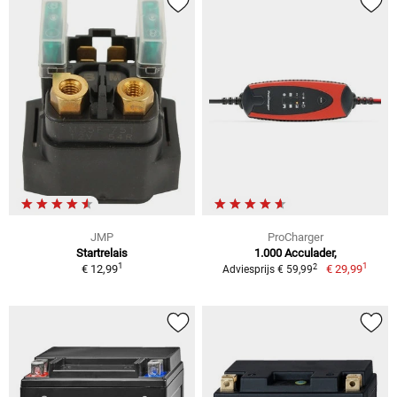
JMP
ProCharger
Startrelais
1.000 Acculader,
1
1
2
€ 12,99
€ 29,99
Adviesprijs € 59,99