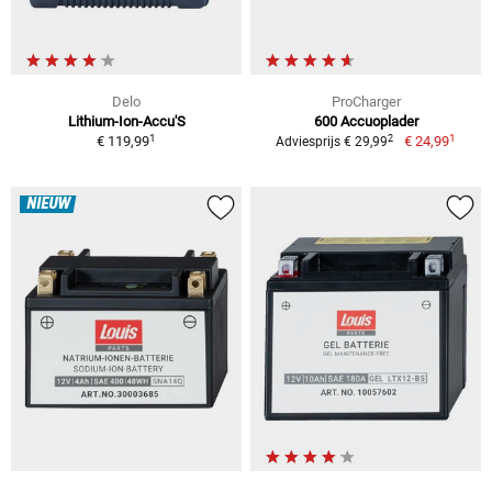
Delo
ProCharger
Lithium-Ion-Accu'S
600 Accuoplader
1
1
2
€ 119,99
€ 24,99
Adviesprijs € 29,99
NIEUW