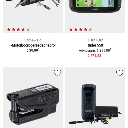
Rothewald
TOMTOM
-Motorboordgereedschaprol
Rider 550
1
2
€ 39,99
Adviesprijs € 399,00
1
€ 271,28