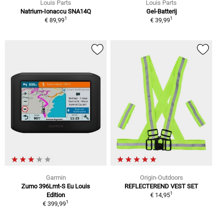
Louis Parts
Louis Parts
Natrium-Ionaccu SNA14Q
Gel-Batterij
1
1
€ 89,99
€ 39,99
Garmin
Origin-Outdoors
Zumo 396Lmt-S Eu Louis
REFLECTEREND VEST SET
1
Edition
€ 14,95
1
€ 399,99