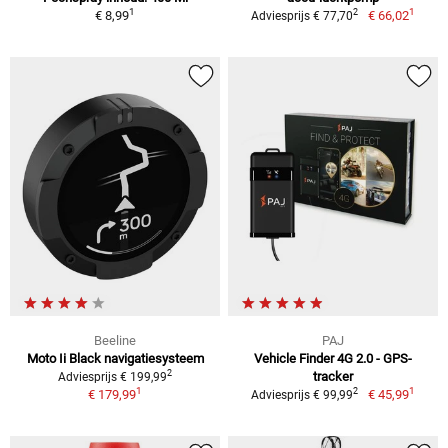
1
1
2
€ 8,99
€ 66,02
Adviesprijs € 77,70
Beeline
PAJ
Moto Ii Black navigatiesysteem
Vehicle Finder 4G 2.0 - GPS-
2
tracker
Adviesprijs € 199,99
1
1
2
€ 179,99
€ 45,99
Adviesprijs € 99,99