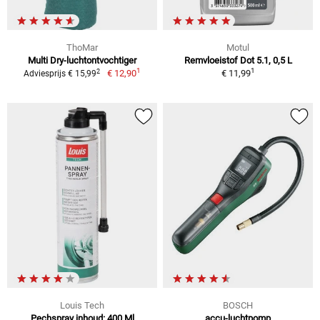
ThoMar
Motul
Multi Dry-luchtontvochtiger
Remvloeistof Dot 5.1, 0,5 L
1
1
2
€ 12,90
€ 11,99
Adviesprijs € 15,99
Louis Tech
BOSCH
Pechspray inhoud: 400 Ml
accu-luchtpomp