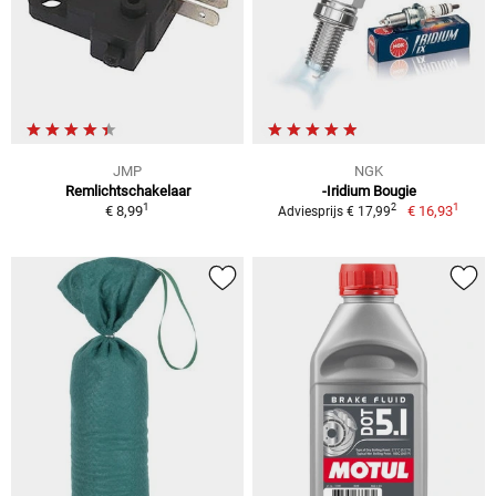
JMP
NGK
Remlichtschakelaar
-Iridium Bougie
1
1
2
€ 8,99
€ 16,93
Adviesprijs € 17,99