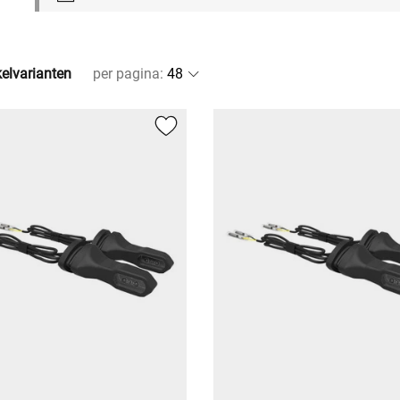
kelvarianten
per pagina
: