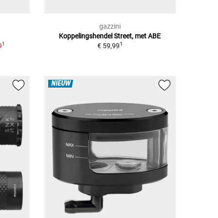
gazzini
Koppelingshendel Street, met ABE
1
1
9
€ 59,99
NIEUW