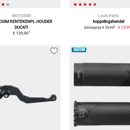
MOTOISM
Louis Parts
OISM KENTEKENPL.HOUDER
koppelingshendel
DUCATI
€ 19,9
2
Adviesprijs € 39,99
1
€ 139,90
NIEUW