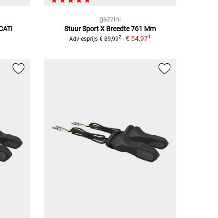
gazzini
CATI
Stuur Sport X Breedte 761 Mm
1
€ 54,97
2
Adviesprijs € 89,99