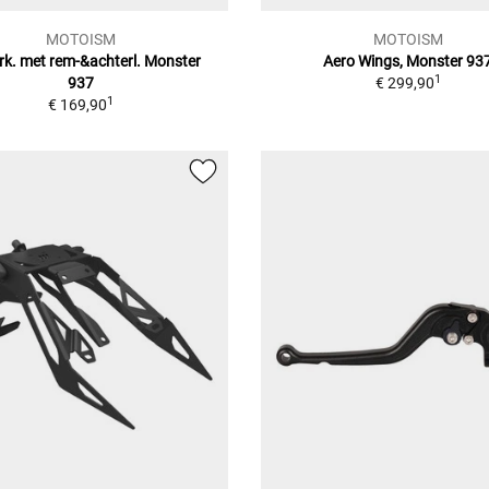
MOTOISM
MOTOISM
rk. met rem-&achterl. Monster
Aero Wings, Monster 93
1
937
€ 299,90
1
€ 169,90