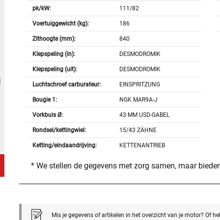
pk/kW:
111/82
Voertuiggewicht (kg):
186
Zithoogte (mm):
840
Klepspeling (in):
DESMODROMIK
Klepspeling (uit):
DESMODROMIK
Luchtschroef carburateur:
EINSPRITZUNG
Bougie 1:
NGK MAR9A-J
Vorkbuis Ø:
43 MM USD-GABEL
Rondsel/kettingwiel:
15/43 ZÄHNE
Ketting/eindaandrijving:
KETTENANTRIEB
* We stellen de gegevens met zorg samen, maar bieden
Mis je gegevens of artikelen in het overzicht van je motor? Of h