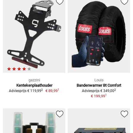
gazzini
Louis
Kentekenplaathouder
Bandenwarmer Bt Comfort
1
2
2
€ 89,99
Adviesprijs € 119,99
Adviesprijs € 349,00
1
€ 199,99