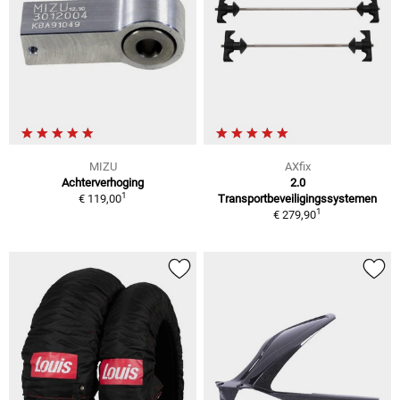
MIZU
AXfix
Achterverhoging
2.0
1
€ 119,00
Transportbeveiligingssystemen
1
€ 279,90