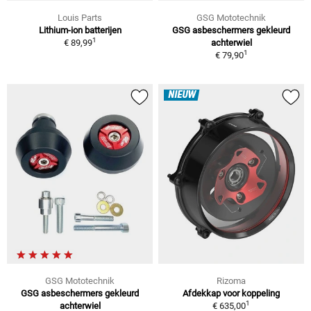
Louis Parts
GSG Mototechnik
Lithium-ion batterijen
GSG asbeschermers gekleurd
1
€ 89,99
achterwiel
1
€ 79,90
NIEUW
GSG Mototechnik
Rizoma
GSG asbeschermers gekleurd
Afdekkap voor koppeling
1
achterwiel
€ 635,00