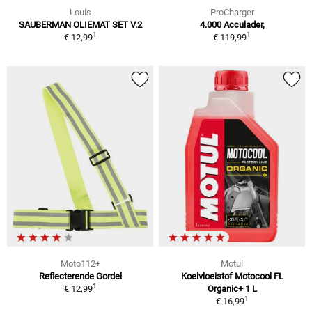
Louis
ProCharger
SAUBERMAN OLIEMAT SET V.2
4.000 Acculader,
1
1
€ 12,99
€ 119,99
Moto112+
Motul
Reflecterende Gordel
Koelvloeistof Motocool FL
1
€ 12,99
Organic+ 1 L
1
€ 16,99