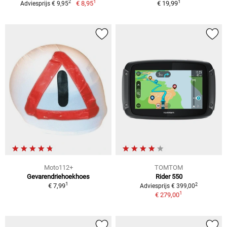
1
1
2
€ 8,95
€ 19,99
Adviesprijs € 9,95
Moto112+
TOMTOM
Gevarendriehoekhoes
Rider 550
1
2
€ 7,99
Adviesprijs € 399,00
1
€ 279,00