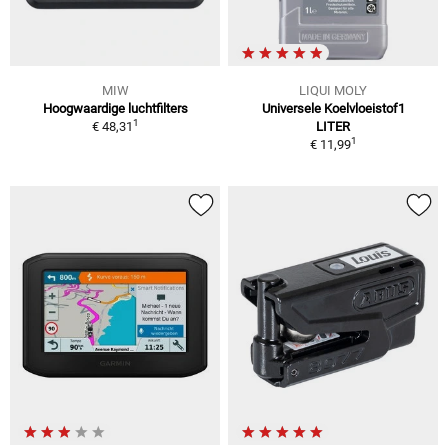
MIW
LIQUI MOLY
Hoogwaardige luchtfilters
Universele Koelvloeistof1
1
€ 48,31
LITER
1
€ 11,99