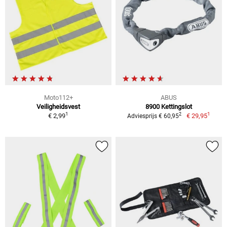
Moto112+
ABUS
Veiligheidsvest
8900 Kettingslot
1
1
2
€ 2,99
€ 29,95
Adviesprijs € 60,95