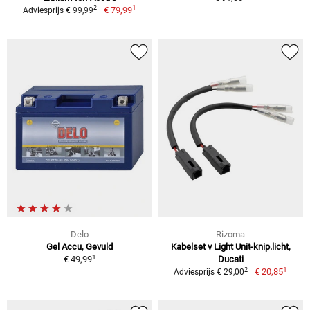
1
2
€ 79,99
Adviesprijs € 99,99
Delo
Rizoma
Gel Accu, Gevuld
Kabelset v Light Unit-knip.licht,
1
€ 49,99
Ducati
1
2
€ 20,85
Adviesprijs € 29,00