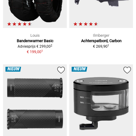
Louis
Ilmberger
Bandenwarmer Basic
Achterspatbord, Carbon
1
2
€ 269,90
Adviesprijs € 299,00
1
€ 199,00
NIEUW
NIEUW