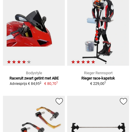
Bodystyle
Rieger Rennsport
Raceruit zwart getint met ABE
Rieger race-kapstok
1
1
2
€ 80,70
€ 229,00
Adviesprijs € 84,95