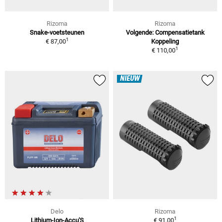
Rizoma
Rizoma
Snake-voetsteunen
Volgende: Compensatietank
1
€ 87,00
Koppeling
1
€ 110,00
NIEUW
Delo
Rizoma
1
Lithium-Ion-Accu'S
€ 91,00