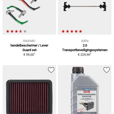
RAXIMO
AXfix
hendelbeschermer / Lever
2.0
Guard set
Transportbeveiligingssystemen
1
1
€ 99,00
€ 229,90