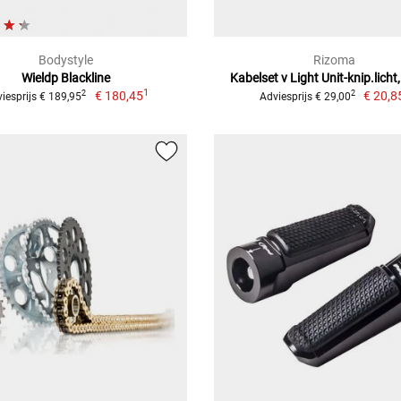
Bodystyle
Rizoma
Wieldp Blackline
Kabelset v Light Unit-knip.licht
1
€ 180,45
€ 20,8
2
2
iesprijs € 189,95
Adviesprijs € 29,00