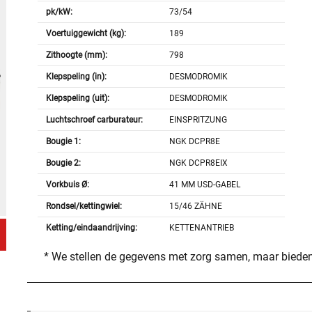
pk/kW:
73/54
Voertuiggewicht (kg):
189
Zithoogte (mm):
798
Klepspeling (in):
DESMODROMIK
Klepspeling (uit):
DESMODROMIK
Luchtschroef carburateur:
EINSPRITZUNG
Bougie 1:
NGK DCPR8E
Bougie 2:
NGK DCPR8EIX
Vorkbuis Ø:
41 MM USD-GABEL
Rondsel/kettingwiel:
15/46 ZÄHNE
Ketting/eindaandrijving:
KETTENANTRIEB
* We stellen de gegevens met zorg samen, maar bieden