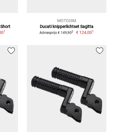
MOTOISM
 Short
Ducati knipperlichtset Sagitta
1
1
00
€ 124,00
2
Adviesprijs € 149,90