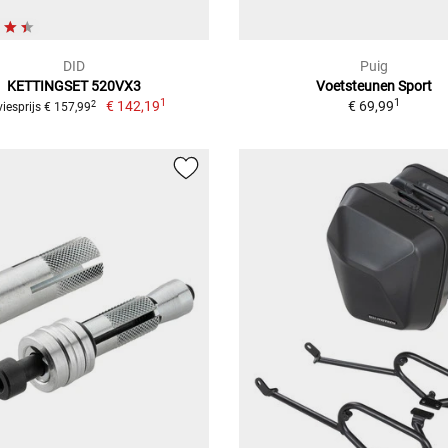
DID
Puig
KETTINGSET 520VX3
Voetsteunen Sport
1
1
€ 142,19
€ 69,99
2
iesprijs € 157,99