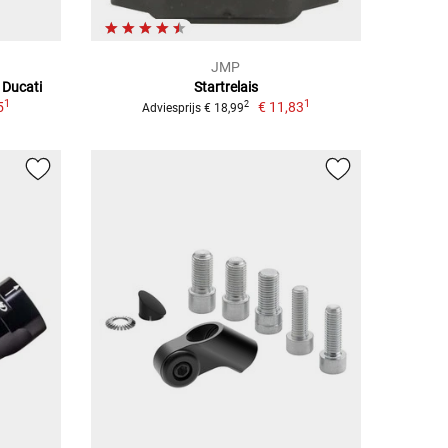
JMP
, Ducati
Startrelais
1
1
5
€ 11,83
2
Adviesprijs € 18,99